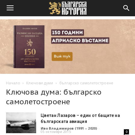
Начало
Ключови думи
българско самолетостроене
Ключова дума: българско
самолетостроене
Цветан Лазаров – един от бащите на
българската авиация
Иво Владимиров (1991 – 2020)
-
05 октомври 2015
0