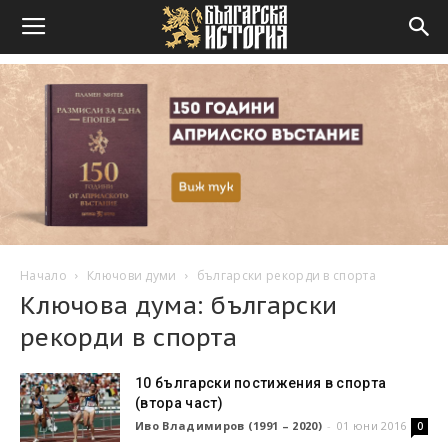
Начало
Ключови думи
български рекорди в спорта
Ключова дума: български
рекорди в спорта
10 български постижения в спорта
(втора част)
Иво Владимиров (1991 – 2020)
-
01 юни 2016
0