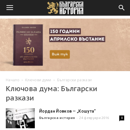
Начало
Ключови думи
Български разкази
Ключова дума: Български
разкази
Йордан Йовков — „Кошута“
Българска история
-
24 февруари 2016
0