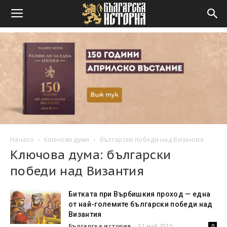
Начало
Ключови думи
български победи над Византия
Ключова дума: български
победи над Византия
Битката при Върбишкия проход — една
от най-големите български победи над
Византия
Българска история
-
01 май 2015
0