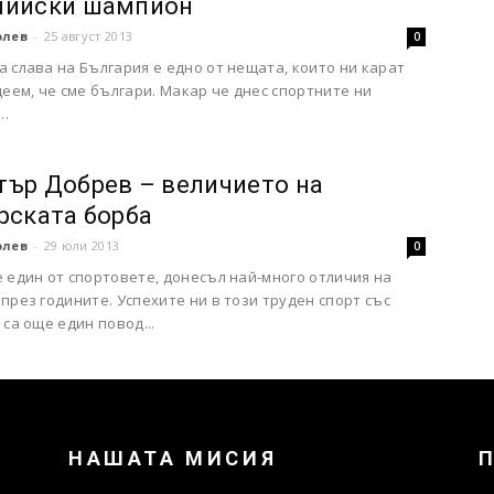
пийски шампион
олев
-
25 август 2013
0
 слава на България е едно от нещата, които ни карат
деем, че сме българи. Макар че днес спортните ни
..
ър Добрев – величието на
рската борба
олев
-
29 юли 2013
0
 един от спортовете, донесъл най-много отличия на
през годините. Успехите ни в този труден спорт със
 са още един повод...
НАШАТА МИСИЯ