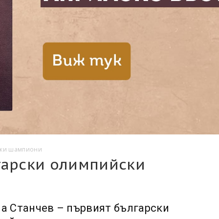
ски шампиони
гарски олимпийски
а Станчев – първият български