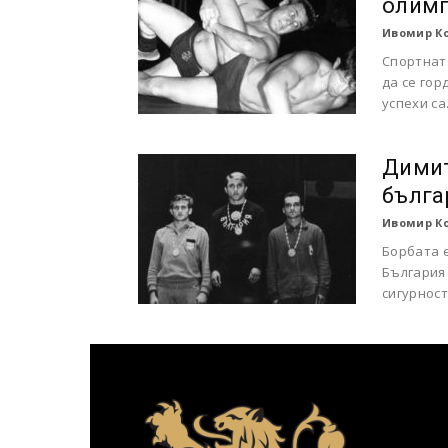
олим
Ивомир К
Спортната
да се гор
успехи са.
Димит
бълга
Ивомир К
Борбата е
България 
сигурност