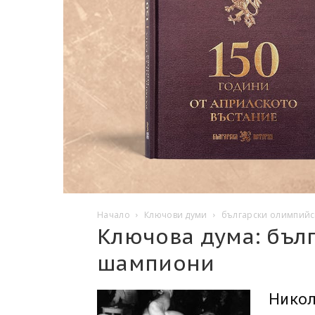
Начало
Ключови думи
български олимпий
Ключова дума: бъл
шампиони
Никол