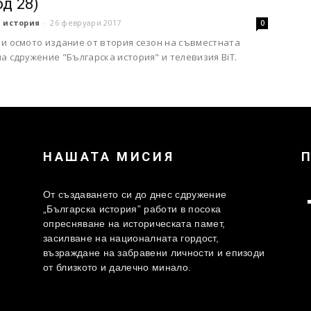
од 28)
 история
-
26 февруари 2017
0
 и осмото издание от втория сезон на съвместната
а сдружение "Българска история" и телевизия BiT.
НАШАТА МИСИЯ
От създаването си до днес сдружение
„Българска история” работи в посока
опресняване на историческата памет,
засилване на националната гордост,
възраждане на забравени личности и епизоди
от близкото и далечно минало.