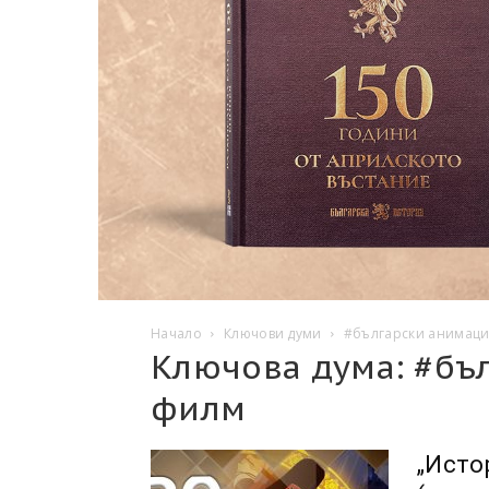
Начало
Ключови думи
#български анимац
Ключова дума: #бъ
филм
„Исто