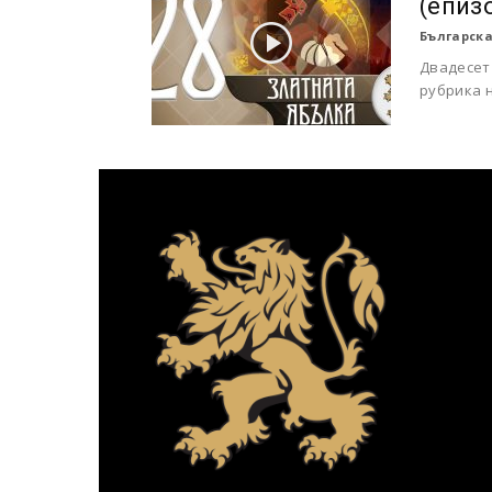
(епиз
Българска
Двадесет
рубрика н