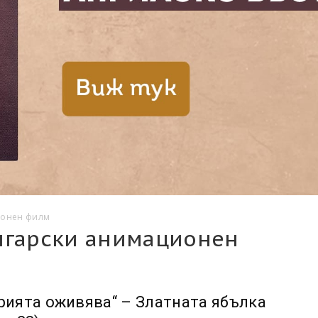
ионен филм
лгарски анимационен
рията оживява“ – Златната ябълка