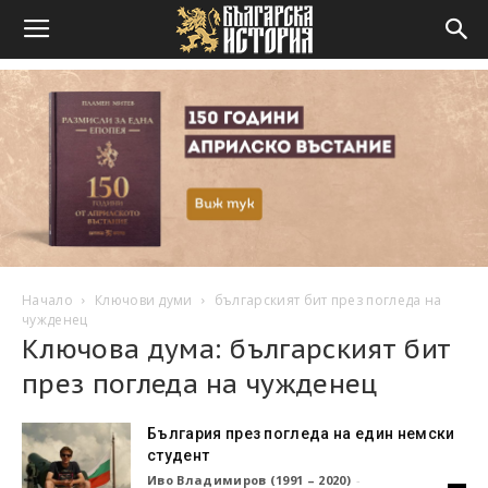
Начало
Ключови думи
българският бит през погледа на
чужденец
Ключова дума: българският бит
през погледа на чужденец
България през погледа на един немски
студент
Иво Владимиров (1991 – 2020)
-