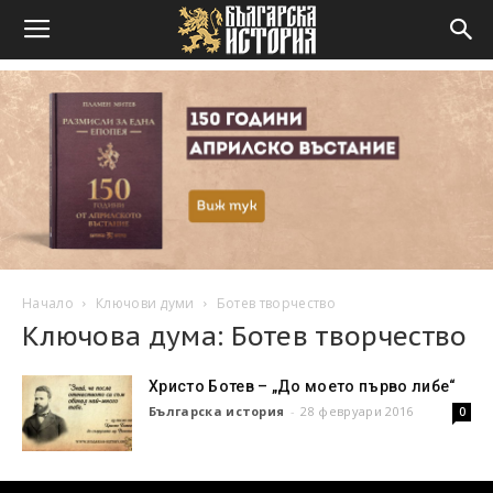
Начало
Ключови думи
Ботев творчество
Ключова дума: Ботев творчество
Христо Ботев – „До моето първо либе“
Българска история
-
28 февруари 2016
0