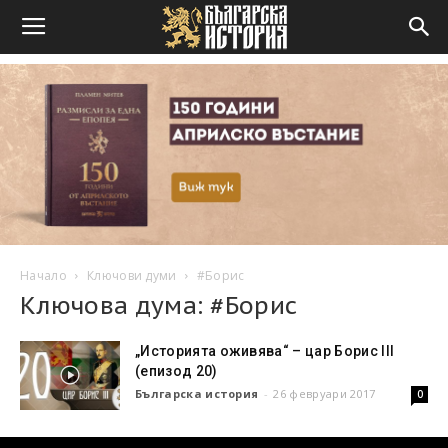
Начало
Ключови думи
#Борис
Ключова дума: #Борис
„Историята оживява“ – цар Борис III
(епизод 20)
Българска история
-
26 февруари 2017
0