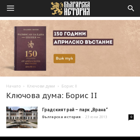
Начало
Ключови думи
Борис II
Ключова дума: Борис II
Градският рай – парк „Врана“
Българска история
-
23 юни 2013
0