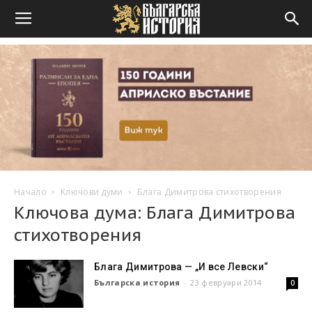
Начало
Ключови думи
Блага Димитрова стихотворения
Ключова дума: Блага Димитрова
стихотворения
Блага Димитрова — „И все Левски“
Българска история
-
23 февруари 2014
0