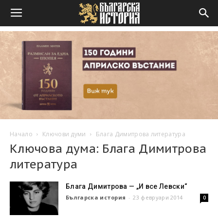
Начало
Ключови думи
Блага Димитрова литература
Ключова дума: Блага Димитрова
литература
Блага Димитрова — „И все Левски“
Българска история
-
23 февруари 2014
0