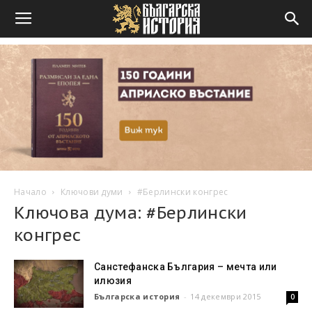
Начало
Ключови думи
#Берлински конгрес
Ключова дума: #Берлински
конгрес
Санстефанска България – мечта или
илюзия
Българска история
-
14 декември 2015
0