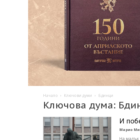
Начало
Ключови думи
Бдинци
Ключова дума: Бди
И поб
Марио Ми
На малък