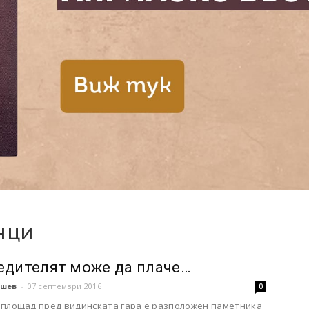
нци
едителят може да плаче…
шев
-
07 септември 2016
0
 площад пред видинската гара е разположен паметника