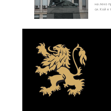
на леко п
си. Кой е