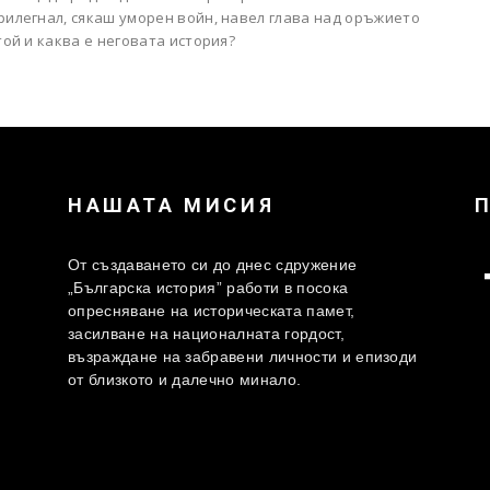
рилегнал, сякаш уморен войн, навел глава над оръжието
 той и каква е неговата история?
НАШАТА МИСИЯ
От създаването си до днес сдружение
„Българска история” работи в посока
опресняване на историческата памет,
засилване на националната гордост,
възраждане на забравени личности и епизоди
от близкото и далечно минало.