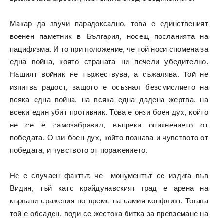
Макар да звучи парадоксално, това е единственият
военен паметник в България, носещ посланията на
пацифизма. И то при положение, че той носи спомена за
една война, която страната ни печели убедително.
Нашият войник не тържествува, а съжалява. Той не
изпитва радост, защото е
осъзнал безсмислието на
всяка една война, на всяка една дадена жертва, на
всеки един убит противник. Това е онзи боен дух, който
не се е самозабравил, въпреки опиянението от
победата. Онзи боен дух, който познава и чувството от
победата, и чувството от поражението.
Не е случаен фактът, че монументът се издига във
Видин, тъй като крайдунавският град е арена на
кървави сражения по време на самия конфликт. Тогава
той е обсаден, води се жестока битка за превземане на