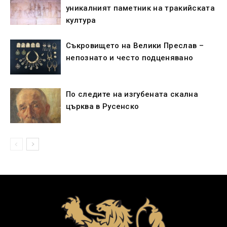
уникалният паметник на тракийската
култура
Съкровището на Велики Преслав –
непознато и често подценявано
По следите на изгубената скална
църква в Русенско