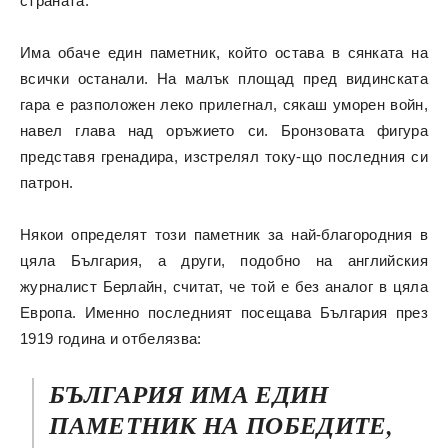
страната.
Има обаче един паметник, който остава в сянката на
всички останали. На малък площад пред видинската
гара е разположен леко прилегнал, сякаш уморен войн,
навел глава над оръжието си. Бронзовата фигура
представя гренадирa, изстрелял току-що
последния си
патрон.
Някои определят този паметник за най-благородния в
цяла България, а други, подобно на английския
журналист Берлайн, считат, че той е без аналог в цяла
Европа. Именно последният посещава България през
1919 година и отбелязва:
БЪЛГАРИЯ ИМА ЕДИН
ПАМЕТНИК НА ПОБЕДИТЕ,