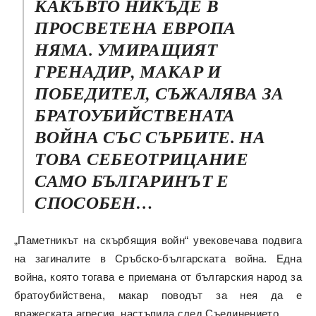
КАКЪВТО НИКЪДЕ В
ПРОСВЕТЕНА ЕВРОПА
НЯМА. УМИРАЩИЯТ
ГРЕНАДИР, МАКАР И
ПОБЕДИТЕЛ, СЪЖАЛЯВА ЗА
БРАТОУБИЙСТВЕНАТА
ВОЙНА СЪС СЪРБИТЕ. НА
ТОВА СЕБЕОТРИЦАНИЕ
САМО БЪЛГАРИНЪТ Е
СПОСОБЕН…
„Паметникът на скърбящия войн“ увековечава подвига
на загиналите в Сръбско-българската война. Една
война, която тогава е приемана от българския народ за
братоубийствена, макар поводът за нея да е
вражеската агресия, настъпила след Съединението.