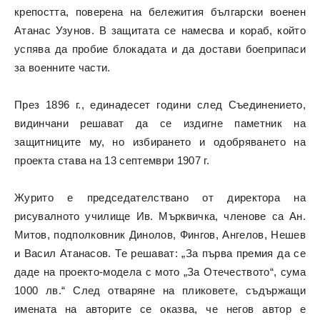
крепостта, поверена на бележития български военен
Атанас Узунов. В защитата се намесва и кораб, който
успява да пробие блокадата и да достави боеприпаси
за военните части.
През 1896 г., единадесет години след Съединението,
видинчани решават да се издигне паметник на
защитниците му, но избирането и одобряването на
проекта става на 13 септември 1907 г.
Журито е председателствано от директора на
рисувалното училище Ив. Мърквичка, членове са Ан.
Митов, подполковник Динолов, Фингов, Ангелов, Нешев
и Васил Атанасов. Те решават: „За първа премия да се
даде на проекто-модела с мото „За Отечеството“, сума
1000 лв.“ След отваряне на пликовете, съдържащи
имената на авторите се оказва, че негов автор е