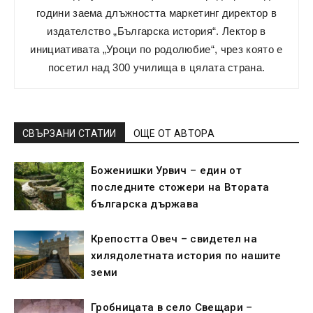
години заема длъжността маркетинг директор в
издателство „Българска история“. Лектор в
инициативата „Уроци по родолюбие“, чрез която е
посетил над 300 училища в цялата страна.
СВЪРЗАНИ СТАТИИ
ОЩЕ ОТ АВТОРА
Боженишки Урвич – един от
последните стожери на Втората
българска държава
Крепостта Овеч – свидетел на
хилядолетната история по нашите
земи
Гробницата в село Свещари –