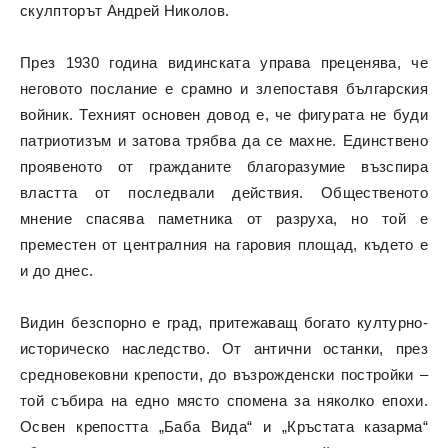
скулпторът Андрей Николов.
През 1930 година видинската управа преценява, че
неговото послание е срамно и злепоставя българския
войник. Техният основен довод е, че фигурата не буди
патриотизъм и затова трябва да се махне. Единствено
проявеното от гражданите благоразумие възспира
властта от последвали действия. Общественото
мнение спасява паметника от разруха, но той е
преместен от централния на гаровия площад, където е
и до днес.
Видин безспорно е град, притежаващ богато културно-
историческо наследство. От антични останки, през
средновековни крепости, до възрожденски постройки –
той събира на едно място спомена за няколко епохи.
Освен крепостта „Баба Вида“ и „Кръстата казарма“