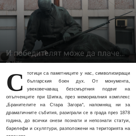
И победителят може да плаче…
15254
С
тотици са паметниците у нас, символизиращи
българския боен дух. От монумента,
увековечаващ безсмъртния подвиг на
опълченците при Шипка, през мемориалния комплекс
„Бранителите на Стара Загора“, напомнящ ни за
драматичните събития, разиграли се в града през 1878
година, до всички онези познати и непознати статуи,
барелефи и скулптури, разположени на територията на