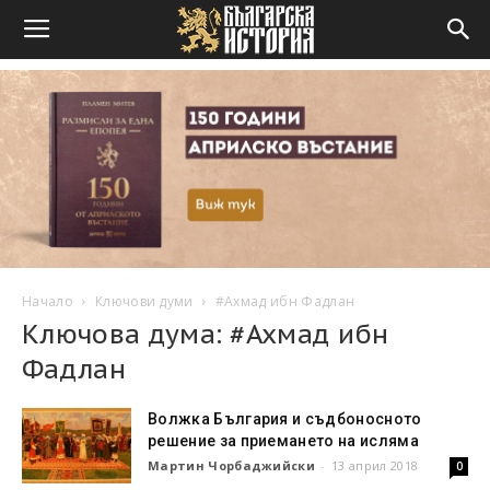
Начало
Ключови думи
#Ахмад ибн Фадлан
Ключова дума: #Ахмад ибн
Фадлан
Волжка България и съдбоносното
решение за приемането на исляма
Мартин Чорбаджийски
-
13 април 2018
0