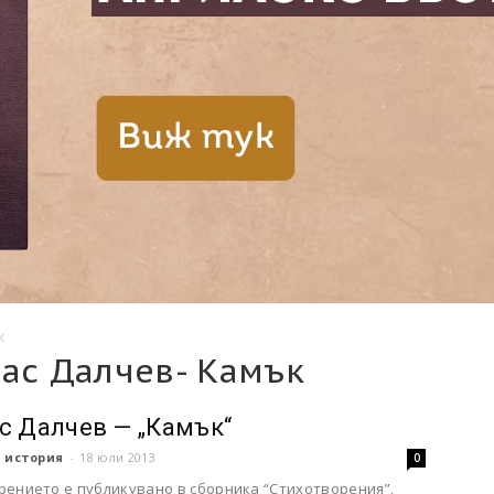
к
нас Далчев- Камък
с Далчев — „Камък“
 история
-
18 юли 2013
0
рението е публикувано в сборника “Стихотворения”,