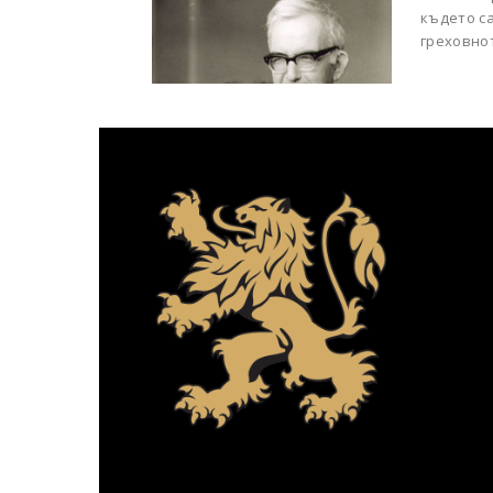
където с
греховнот