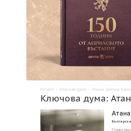
Начало
Ключови думи
Атанас Далчев- Камъ
Ключова дума: Ата
Атана
Българска
Стихотво