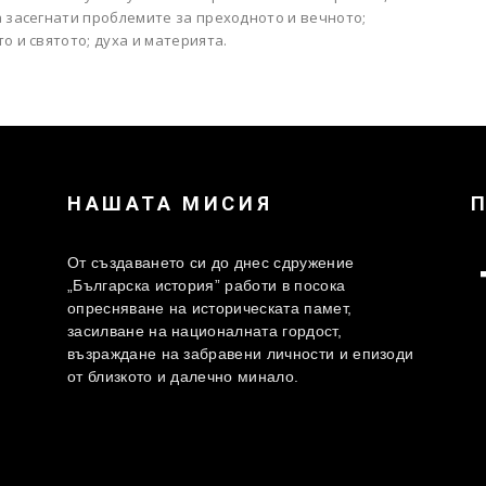
а засегнати проблемите за преходното и вечното;
о и святото; духа и материята.
НАШАТА МИСИЯ
От създаването си до днес сдружение
„Българска история” работи в посока
опресняване на историческата памет,
засилване на националната гордост,
възраждане на забравени личности и епизоди
от близкото и далечно минало.