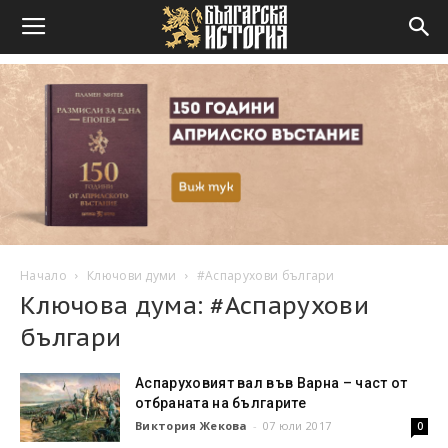
Начало
Ключови думи
#Аспарухови българи
Ключова дума: #Аспарухови
българи
Аспаруховият вал във Варна – част от
отбраната на българите
Виктория Жекова
-
07 юли 2017
0