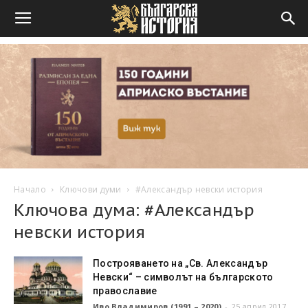
Начало
Ключови думи
#Александър невски история
Ключова дума: #Александър
невски история
Построяването на „Св. Александър
Невски“ – символът на българското
православие
Иво Владимиров (1991 – 2020)
-
25 април 2017