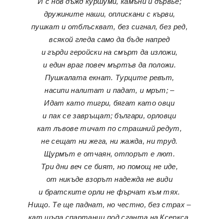
И с нов дъжд куршуми, камъни и дървье;
дружините наши, оплискани с кърви,
пушкат и отблъскват, без сигнал, без ред,
всякой гледа само да бъде напред
и гърди геройски на смърт да изложи,
и един враг повеч мъртъв да положи.
Пушкалата екнат. Турците ревът,
насипи налитат и падат, и мрът; –
Идат като тигри, бягат като овци
и пак се завръщат; българи, орловци
кат лъвове тичат по страшний редут,
не сещат ни жега, ни жажда, ни труд.
Щурмът е отчаян, отпорът е лют.
Три дни веч се бият, но помощ не иде,
от никъде взорът надежда не види
и братските орли не фърчат към тях.
Нищо. Те ще паднат, но честно, без страх –
кат шъпа спартанци под сганта на Ксеркса.