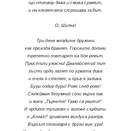
що отговор дава и смива срамът,
и на клеветата строшава зъбът.
О, Шипка!
Три деня младите дружини
как прохода бранят. Горските долини
трепетно повтарят на боя ревът.
Пристъпи ужасни! Дванайсетий път
гъсти орди лазят по урвата дива
и тела я стелят, и кръв я залива.
Бури подир бури! Рояк след рояк!
Сюлейман безумний сочи върха пак
и вика: „Търчете! Тамо са раите!“
И ордите тръгват с викове сърдити,
и „Аллах!“ гръмовно въздуха разпра.
Върхът отговаря с други вик: ура!