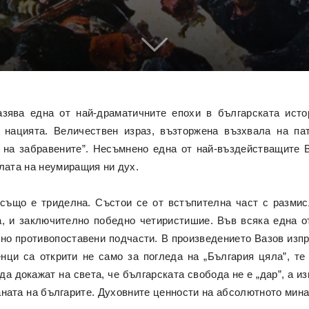
азява една от най-драматичните епохи в българската исто
 нацията. Величествен израз, възторжена възхвала на па
 на забравените”. Несъмнено еднa от най-въздействащите 
лата на неумиращия ни дух.
 също е триделна. Състои се от встъпителна част с размис
а, и заключително победно четиристишие. Във всяка една о
но противопоставени подчасти. В произведението Вазов изпр
нци са открити не само за погледа на „България цяла”, те 
 да докажат на света, че българската свобода не е „дар”, а 
раната на българите. Духовните ценности на абсолютното мин