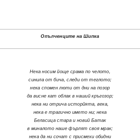
Опълченците на Шипка
Нека носим йоще срама по челото,
синила от бича, следи от теглото;
нека спомен люти от дни на позор
да висне кат облак в наший кръгозор;
нека ни отрича исторйята, века,
нека е трагично името ни; нека
Беласица стара и новий Батак
в миналото наше фърлят своя мрак;
нека да ни сочат с присмехи обидни