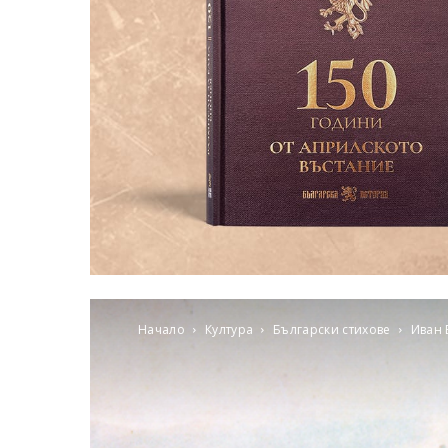
Начало
Култура
Български стихове
Иван 