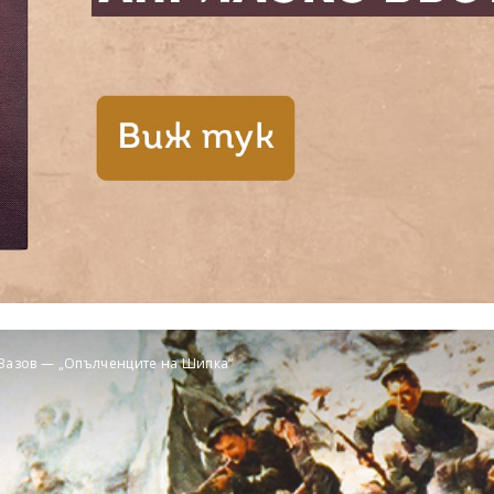
Вазов — „Опълченците на Шипка“