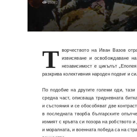
29382
Т
ворчеството на Иван Вазов отр
извисяване и освобождаване на
независимост е цикълът „Епопея
разкрива колективния народен подвиг и си
По подобие на другите големи оди, тази
средна част, описваща тридневната битк
и състояния и се обособяват две контраст
в последната творба българските опълче
измият с кръвта си позора на робството и
и моралната, и военната победа са на ст