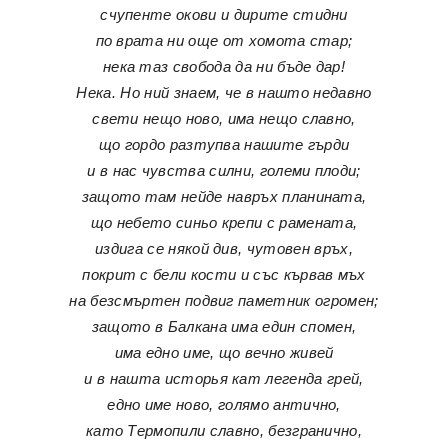
счупенте окови и дирите стидни
по врата ни още от хомота стар;
нека таз свобода да ни бъде дар!
Нека. Но ний знаем, че в нашто недавно
свети нещо ново, има нещо славно,
що гордо разтупва нашите гърди
и в нас чувства силни, големи плоди;
защото там нейде навръх планината,
що небето синьо крепи с рамената,
издига се някой див, чутовен връх,
покрит с бели кости и със кървав мъх
на безсмъртен подвиг паметник огромен;
защото в Балкана има един спомен,
има едно име, що вечно живей
и в нашта исторья кат легенда грей,
едно име ново, голямо антично,
като Термопили славно, безгранично,