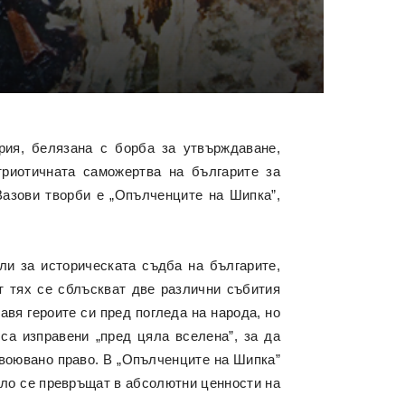
рия, белязана с борба за утвърждаване,
триотичната саможертва на българите за
Вазови творби е „Опълченците на Шипка”,
ли за историческата съдба на българите,
т тях се сблъскват две различни събития
авя героите си пред погледа на народа, но
са изправени „пред цяла вселена”, за да
извоювано право. В „Опълченците на Шипка”
ало се превръщат в абсолютни ценности на