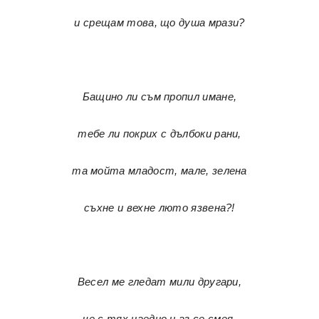
и срещам това, що душа мрази?
Бащино ли съм пропил имане,
тебе ли покрих с дълбоки рани,
та мойта младост, мале, зелена
съхне и вехне люто язвена?!
Весел ме гледат мили другари,
че с тях наедно и аз се смея,