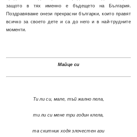
защото в тях именно е бъдещето на България.
Поздравяваме онези прекрасни българки, които правят
всичко за своето дете и са до него и в най-трудните
моменти.
Майце си
Ти ли си, мале, тъй жално пела,
ти ли си мене три годин клела,
та скитник ходя злочестен ази