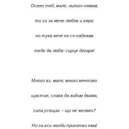
Освен теб, мале, никого нямам,
ти си за мене любов и вяра;
но тука вече не се надявам
тебе да любя: сърце догаря!
Много аз, мале, много мечтаях
щастие, слава да видим двама,
сила усещах – що не желаях?
Но за вси желби приготви яма!