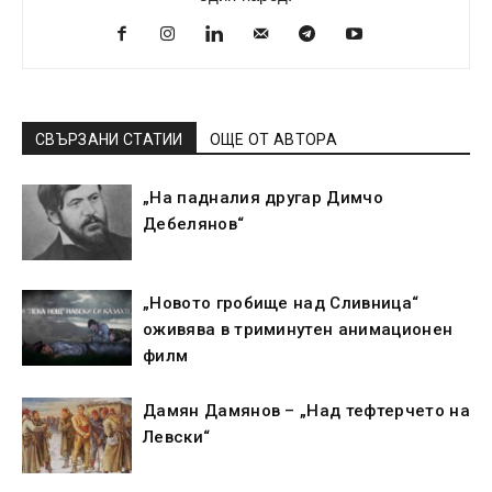
СВЪРЗАНИ СТАТИИ
ОЩЕ ОТ АВТОРА
„На падналия другар Димчо
Дебелянов“
„Новото гробище над Сливница“
оживява в триминутен анимационен
филм
Дамян Дамянов – „Над тефтерчето на
Левски“