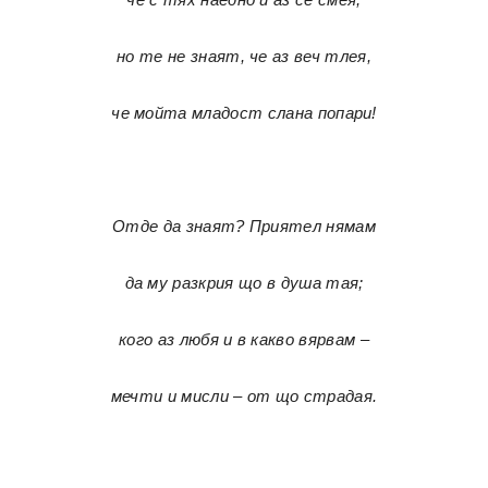
но те не знаят, че аз веч тлея,
че мойта младост слана попари!
Отде да знаят? Приятел нямам
да му разкрия що в душа тая;
кого аз любя и в какво вярвам –
мечти и мисли – от що страдая.