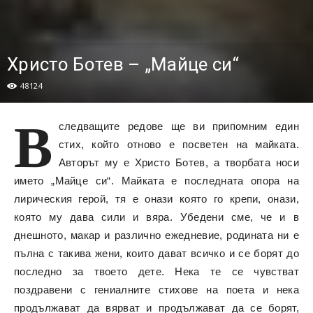
Христо Ботев – „Майце си“
48124
В
следващите редове ще ви припомним един
стих, който отново е посветен на майката.
Авторът му е Христо Ботев, а творбата носи
името „Майце си“. Майката е последната опора на
лирическия герой, тя е онази която го крепи, онази,
която му дава сили и вяра. Убедени сме, че и в
днешното, макар и различно ежедневие, родината ни е
пълна с такива жени, които дават всичко и се борят до
последно за твоето дете. Нека те се чувстват
поздравени с гениалните стихове на поета и нека
продължават да вярват и продължават да се борят,