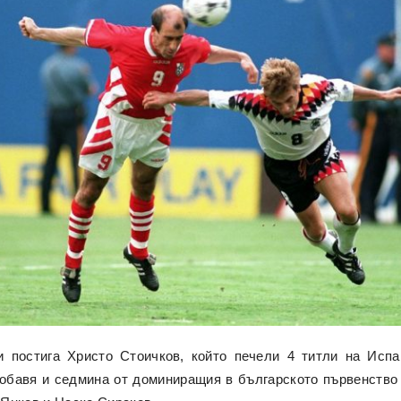
хи постига Христо Стоичков, който печели 4 титли на Исп
обавя и седмина от доминиращия в българското първенство 