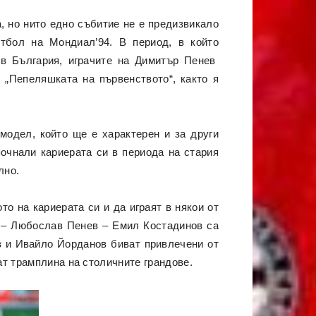
, но нито едно събитие не е предизвикало
тбол на Мондиал’94. В период, в който
 в България, играчите на Димитър Пенев
 „Пепеляшката на първенството“, както я
модел, който ще е характерен и за други
почнали кариерата си в периода на стария
лно.
о на кариерата си и да играят в някои от
в – Любослав Пенев – Емил Костадинов са
в и Ивайло Йорданов биват привлечени от
ат трамплина на столичните грандове.