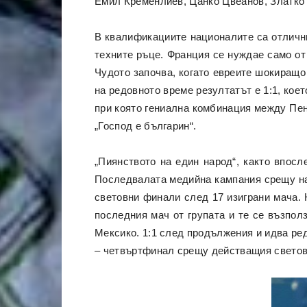
Емил Кременлиев, Цанко Цвеанов, Златко 
В квалификациите националите са отлични
техните ръце. Франция се нуждае само от
Чудото започва, когато евреите шокиращо 
на редовното време резултатът е 1:1, кое
при която гениална комбинация между Пен
„Господ е българин“.
„Пиянството на един народ“, както впосл
Последвалата медийна кампания срещу на
световни финали след 17 изиграни мача. 
последния мач от групата и те се възполз
Мексико. 1:1 след продължения и идва ре
– четвъртфинал срещу действащия светов