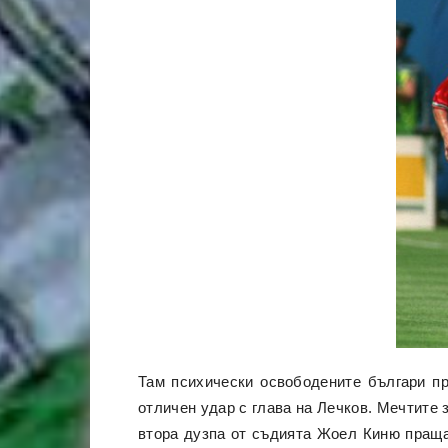
Там психически освободените българи пр
отличен удар с глава на Лечков. Мечтите 
втора дузпа от съдията Жоел Киню праща 