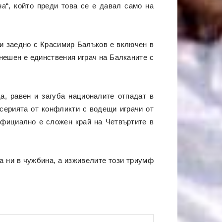
а“, който преди това се е давал само на
 и заедно с Красимир Балъков е включен в
днешен е единствения играч на Балканите с
а, равен и загуба националите отпадат в
серията от конфликти с водещи играчи от
официално е сложен край на Четвъртите в
а ни в чужбина, а изживелите този триумф