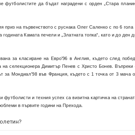
е футболистите да бъдат наградени с орден „Стара планин
я приз на първенството с руснака Олег Саленко с по 6 гола
а годината Камата печели и „Златната топка“, като и до ден 
вана за класиране на Евро’96 в Англия, където след побед
а на селекционера Димитър Пенев с Христо Бонев. Въпреки 
ът за Мондиал’98 във Франция, където с 1 точка от 3 мача 
и футболисти и техния успех са визитна картичка на странат
проблеми в първите години на Прехода.
бюлетин?