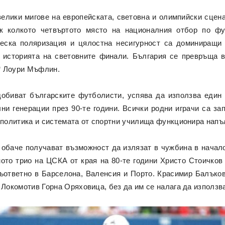
велики мигове на европейската, световна и олимпийски сцена
к колкото четвъртото място на националния отбор по фу
ческа поляризация и цялостна несигурност са доминиращи
 историята на световните финали. България се превръща в
“ Лоури Мъфлин.
добиват българските футболисти, успява да използва един 
и генерации през 90-те години. Всички родни играчи са за
а политика и системата от спортни училища функционира напъ
 обаче получават възможност да излязат в чужбина в началот
ото трио на ЦСКА от края на 80-те години Христо Стоичко
съответно в Барселона, Валенсия и Порто. Красимир Балъко
 Локомотив Горна Оряховица, без да им се налага да използв