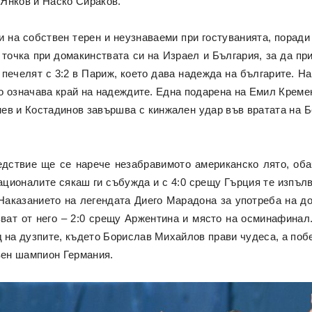
Янков и Наско Сираков.
 на собствен терен и неузнаваеми при гостуванията, поради 
 точка при домакинствата си на Израел и България, за да 
печелят с 3:2 в Париж, което дава надежда на българите. На
то означава край на надеждите. Една подарена на Емил Крем
ев и Костадинов завършва с кинжален удар във вратата на Бе
едствие ще се нарече незабравимото американско лято, оба
ционалите сякаш ги събужда и с 4:0 срещу Гърция те изпълв
Наказанието на легендата Диего Марадона за употреба на д
ват от него – 2:0 срещу Аржентина и място на осминафинал.
д на дузпите, където Борислав Михайлов прави чудеса, а поб
ен шампион Германия.