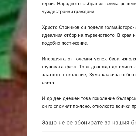
герои. Народното събрание взима решени
чуждестранни граждани.
Христо Стоичков си поделя голмайсторски
идеалния отбор на първенството. В края н
подобно постижение.
Инерцията от големия успех бива използ
груповата фаза. Това довежда до смянат
златното поколение, Зума класира отбор
света.
И до ден днешен това поколение българск
си го спомнят по-ясно, отколкото всички 
Защо не се абонирате за нашия 