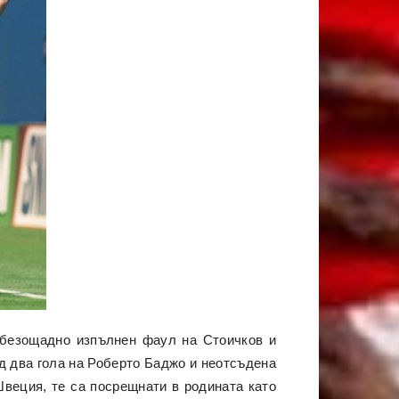
д безощадно изпълнен фаул на Стоичков и
ед два гола на Роберто Баджо и неотсъдена
Швеция, те са посрещнати в родината като