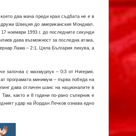
което два мача преди края съдбата не е в
придружи Швеция до американския Мондиал.
 17 ноември 1993 г. до последните секунди
енлиев дава възможност за последна атака,
рнар Лама – 2:1. Цяла България ликува, а
че започва с махмурлук – 0:3 от Нигерия.
ат програмата минимум – първа победа на
опинг дава отличен шанс на националите в
 Там, както и 8 години по-рано съперник е
едният удар на Йордан Лечков ознава едно