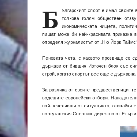
Б
ългарският спорт е имал своите 
толкова голям обществен отзву
икономическата нищета, полити
пишат може би най-красивата приказка в
определя журналистът от „Ню Йорк Таймс
Пеневата чета, с каквото прозвище се с
държави от бившия Източeн блок със силн
строй, когато спортът все още е държавн
За разлика от своите предшественици, те
водещите европейски отбори. Нападателн
най-печеливши от ситуацията, отивайки 
португалския Спортинг директно от Етър и