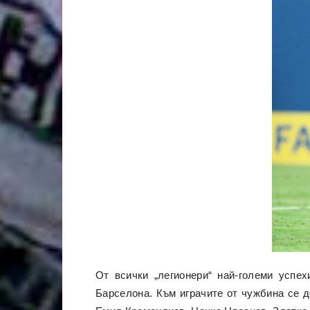
От всички „легионери“ най-големи успе
Барселона. Към играчите от чужбина се д