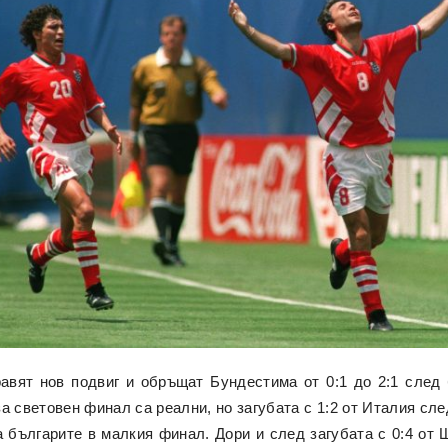
авят нов подвиг и обръщат Бундестима от 0:1 до 2:1 сле
за световен финал са реални, но загубата с 1:2 от Италия сл
българите в малкия финал. Дори и след загубата с 0:4 от 