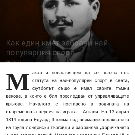
Как един кмет забрани най-
популярния спорт
15922
М
акар и понастоящем да се ползва със
статута на най-популярен спорт в света,
футболът също е имал своите тъмни
векове, в които е бил преследван от управляващите
кръгове. Началото е поставено в родината на
съвременната версия на играта – Англия. На 13 април
1314 година Едуард II взима под внимание оплакването
на група лондонски търговци и забранява „боричкането