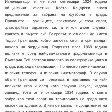
Изненадващо е, че през септември 1924 година
общинският съветник Косто Кацарски внася
предложение за забрана на футбола в града.
Причината – учениците, практикуващи този спорт,
„разстройват здравето си, а някои даже счупват
краката и ръцете си“. Въпросът е отнесен до кмета
Тодор Грънчаров, който започва своя втори мандат
начело на Фердинанд. Роденият през 1868 година
политик е сред най-уважаваните градоначалници в
България. Той поставя началото на електрификацията в
града, изгражда канализация. По негово време навлизат
първият телефон и първият кинематограф. В случая
обаче Грънчаров се превръща в противник на най-
великата игра и след като проучва казуса, издава
заповед 307а от 9 октомври 1924 година, с която
забранява този спорт на територията на града като
опасен за здравето. В нея се казва, че „родителите на
ученици и младежи, заловени на същата игра, да се