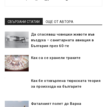
СВЪРЗАНИ СТАТИИ
ОЩЕ ОТ АВТОРА
Да спасяваш човешки животи във
въздуха – санитарната авиация в
България през 60-те
Как са се хранeли траките
Как бе отхвърлена тюркската теория
за произхода на българите
Фаталният полет до Варна