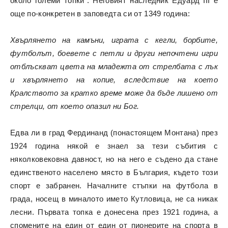
около големи топки“. Неговият наследник Едуард III е
още по-конкретен в заповедта си от 1349 година:
Хвърлянето на камъни, играта с кегли, борбите,
футболът, боевете с петли и други непочтени игри
отблъскват цвета на младежта от стрелбата с лък
и хвърлянето на копие, вследствие на което
Кралството за кратко време може да бъде лишено от
стрелци, от което опазил ни Бог.
Едва ли в град Фердинанд (понастоящем Монтана) през
1924 година някой е знаел за тези събития с
няколковековна давност, но на него е съдено да стане
единственото населено място в България, където този
спорт е забранен. Началните стъпки на футбола в
града, носещ в миналото името Кутловица, не са никак
лесни. Първата топка е донесена през 1921 година, а
спомените на един от един от пионерите на спорта в