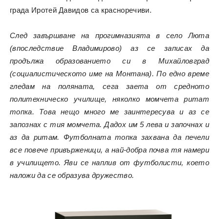
града Иротей Давидов са красноречиви.
След завършване на прогимназията в село Люта
(впоследствие Владимирово) аз се записах да
продължа образованието си в Михайловград
(социалистическото име на Монтана). По едно време
гледам на поляната, сега заета от средното
политехническо училище, няколко момчета ритат
топка. Това нещо много ме заинтересува и аз се
запознах с тия момчета. Дадох им 5 лева и започнах и
аз да ритам. Футболната топка захвана да печели
все повече привърженици, а най-добра почва тя намери
в училището. Яви се наплив от футболисти, което
наложи да се образува дружество.