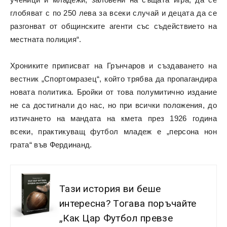
глобяват с по 250 лева за всеки случай и децата да се
разгонват от общинските агенти със съдействието на
местната полиция“.
Хрониките приписват на Грънчаров и създаването на
вестник „Спортомразец“, който трябва да пропагандира
новата политика. Бройки от това полумитично издание
не са достигнали до нас, но при всички положения, до
изтичането на мандата на кмета през 1926 година
всеки, практикуващ футбол младеж е „персона нон
грата“ във Фердинанд.
Тази история ви беше
интересна? Тогава поръчайте
„Как Цар Футбол превзе