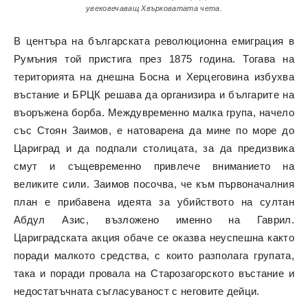
увековечаващ Хвърковатата чета.
В центъра на българската революционна емиграция в
Румъния той пристига през 1875 година. Тогава на
територията на днешна Босна и Херцеговина избухва
въстание и БРЦК решава да организира и българите на
въоръжена борба. Междувременно малка група, начело
със Стоян Заимов, е натоварена да мине по море до
Цариград и да подпали столицата, за да предизвика
смут и същевременно привлече вниманието на
великите сили. Заимов посочва, че към първоначалния
план е прибавена идеята за убийството на султан
Абдул Азис, възложено именно на Гаврил.
Цариградската акция обаче се оказва неуспешна както
поради малкото средства, с които разполага групата,
така и поради провала на Старозагорското въстание и
недостатъчната съгласуваност с неговите дейци.