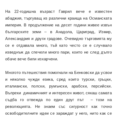
На 22-годишна възраст Гаврил вече е известен
абаджия, търгуващ из различни краища на Османската
империя. В продължение на десет години живее извън
българските земи – в Анадола, Цариград, Измир,
Александрия и други градове. Очевидно търговията му
се е отдавала много, тъй като често се е случвало
изведнъж да спечели много пари, които не след дълго
обаче вече били изхарчени.
Многото пътешествия помогнали на Бенковски да усвои
и няколко чужди езика, сред които турски, гръцки,
италиански, полски, румънски, арабски, персийски.
Въпреки динамичният и интересен живот, сякаш самата
съдба го отвежда по един друг път – този на
революцията. Не знаем със сигурност как точно
освободителните идеи се зараждат у него, нито как се