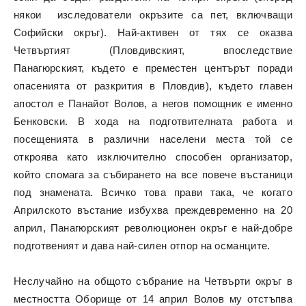
някои изследователи окръзите са пет, включващи
Софийски окръг). Най-активен от тях се оказва
Четвъртият (Пловдивският, впоследствие
Панагюрският, където е преместен центърът поради
опасенията от разкрития в Пловдив), където главен
апостол е Панайот Волов, а негов помощник е именно
Бенковски. В хода на подготвителната работа и
посещенията в различни населени места той се
откроява като изключително способен организатор,
който спомага за събирането на все повече въстаници
под знамената. Всичко това прави така, че когато
Априлското въстание избухва преждевременно на 20
април, Панагюрският революционен окръг е най-добре
подготвеният и дава най-силен отпор на османците.
Неслучайно на общото събрание на Четвърти окръг в
местността Оборище от 14 април Волов му отстъпва