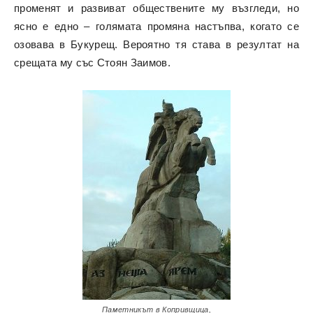
променят и развиват обществените му възгледи, но
ясно е едно – голямата промяна настъпва, когато се
озовава в Букурещ. Вероятно тя става в резултат на
срещата му със Стоян Заимов.
Паметникът в Копривщица,