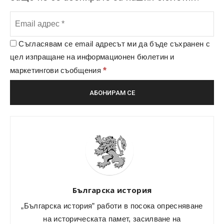
Съгласявам се email адресът ми да бъде съхранен с
цел изпращане на информационен бюлетин и
*
маркетингови съобщения
Българска история
„Българска история” работи в посока опресняване
на историческата памет, засилване на