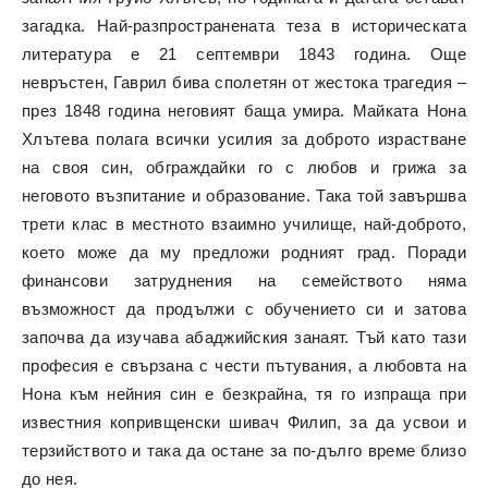
загадка. Най-разпространената теза в историческата
литература е 21 септември 1843 година. Още
невръстен, Гаврил бива сполетян от жестока трагедия –
през 1848 година неговият баща умира. Майката Нона
Хлътева полага всички усилия за доброто израстване
на своя син, обграждайки го с любов и грижа за
неговото възпитание и образование. Така той завършва
трети клас в местното взаимно училище, най-доброто,
което може да му предложи родният град. Поради
финансови затруднения на семейството няма
възможност да продължи с обучението си и затова
започва да изучава абаджийския занаят. Тъй като тази
професия е свързана с чести пътувания, а любовта на
Нона към нейния син е безкрайна, тя го изпраща при
известния копривщенски шивач Филип, за да усвои и
терзийството и така да остане за по-дълго време близо
до нея.