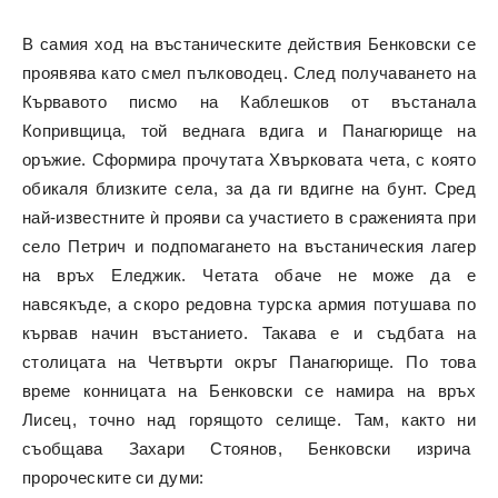
В самия ход на въстаническите действия Бенковски се
проявява като смел пълководец. След получаването на
Кървавото писмо на Каблешков от въстанала
Копривщица, той веднага вдига и Панагюрище на
оръжие. Сформира прочутата Хвърковата чета, с която
обикаля близките села, за да ги вдигне на бунт. Сред
най-известните ѝ прояви са участието в сраженията при
село
Петрич
и подпомагането на въстаническия лагер
на връх Еледжик. Четата обаче не може да е
навсякъде, а скоро редовна турска армия потушава по
кървав начин въстанието. Такава е и съдбата на
столицата на Четвърти окръг Панагюрище. По това
време конницата на Бенковски се намира на връх
Лисец, точно над горящото селище. Там, както ни
съобщава Захари Стоянов, Бенковски изрича
пророческите си думи: