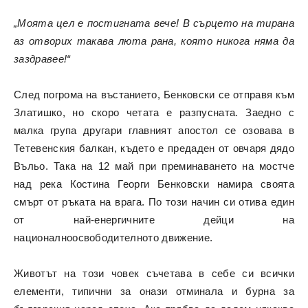
„Моята цел е постигната вече! В сърцето на тирана
аз отворих такава люта рана, която никога няма да
заздравее!“
След погрома на въстанието, Бенковски се отправя към
Златишко, но скоро четата е разпусната. Заедно с
малка група другари главният апостол се озовава в
Тетевенския балкан, където е предаден от овчаря дядо
Въльо. Така на 12 май при преминаването на мостче
над река Костина Георги Бенковски намира своята
смърт от ръката на врага. По този начин си отива един
от най-енергичните дейци на
националноосвободителното движение.
Животът на този човек съчетава в себе си всички
елементи, типични за онази отминала и бурна за