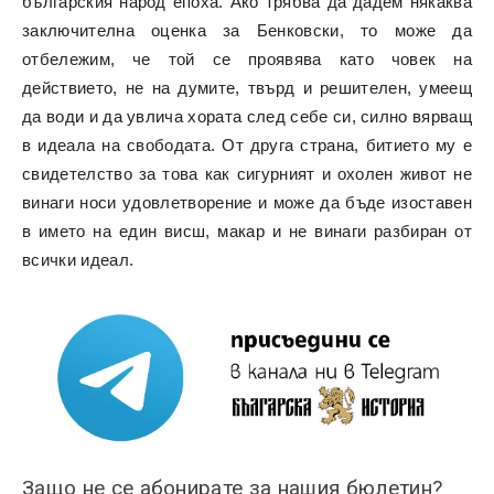
българския народ епоха. Ако трябва да дадем някаква
заключителна оценка за Бенковски, то може да
отбележим, че той се проявява като човек на
действието, не на думите, твърд и решителен, умеещ
да води и да увлича хората след себе си, силно вярващ
в идеала на свободата. От друга страна, битието му е
свидетелство за това как сигурният и охолен живот не
винаги носи удовлетворение и може да бъде изоставен
в името на един висш, макар и не винаги разбиран от
всички идеал.
Защо не се абонирате за нашия бюлетин?