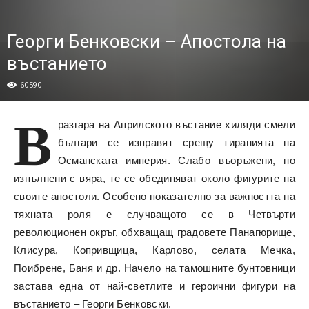
Георги Бенковски – Апостола на
въстанието
60590
В
разгара на Априлското въстание хиляди смели
българи се изправят срещу тиранията на
Османската империя. Слабо въоръжени, но
изпълнени с вяра, те се обединяват около фигурите на
своите апостоли. Особено показателно за важността на
тяхната роля е случващото се в Четвърти
революционен окръг, обхващащ градовете Панагюрище,
Клисура, Копривщица, Карлово, селата Мечка,
Поибрене, Баня и др. Начело на тамошните бунтовници
застава една от най-светлите и героични фигури на
въстанието – Георги Бенковски.