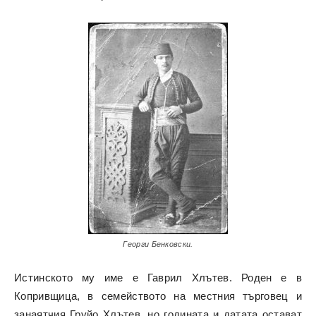
Георги Бенковски.
Истинското му име е Гаврил Хлътев. Роден е в
Копривщица, в семейството на местния търговец и
занаятчия Груйо Хлътев, но годината и датата остават