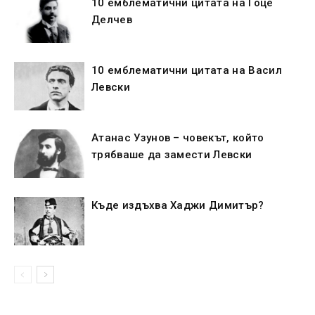
10 емблематични цитата на Гоце
Делчев
10 емблематични цитата на Васил
Левски
Атанас Узунов – човекът, който
трябваше да замести Левски
Къде издъхва Хаджи Димитър?