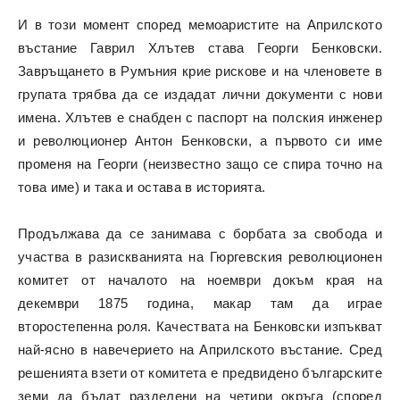
И в този момент според мемоаристите на Априлското
въстание Гаврил Хлътев става Георги Бенковски.
Завръщането в Румъния крие рискове и на членовете в
групата трябва да се издадат лични документи с нови
имена. Хлътев е снабден с паспорт на полския инженер
и революционер Антон Бенковски, а първото си име
променя на Георги (неизвестно защо се спира точно на
това име) и така и остава в историята.
Продължава да се занимава с борбата за свобода и
участва в разискванията на Гюргевския революционен
комитет от началото на ноември докъм края на
декември 1875 година, макар там да играе
второстепенна роля. Качествата на Бенковски изпъкват
най-ясно в навечерието на Априлското въстание. Сред
решенията взети от комитета е предвидено българските
земи да бъдат разделени на четири окръга (според