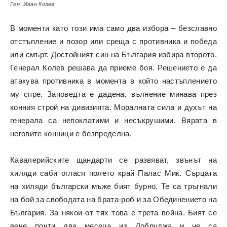
Ген. Иван Колев
В моменти като този има само два избора – безславно
отстъпление и позор или среща с противника и победа
или смърт. Достойният син на България избира второто.
Генерал Колев решава да приеме боя. Решението е да
атакува противника в момента в който настъплението
му спре. Заповедта е дадена, вълнение минава през
конния строй на дивизията. Моралната сила и духът на
генерала са непоклатими и несъкрушими. Вярата в
неговите конници е безпределна.
Кавалерийските щандарти се развяват, звънът на
хиляди саби оглася полето край Палас Мик. Сърцата
на хиляди български мъже бият бурно. Те са тръгнали
на бой за свободата на брата-роб и за Обединението на
България. За някои от тях това е трета война. Бият се
вече почти два месеца из Добруджа и не са