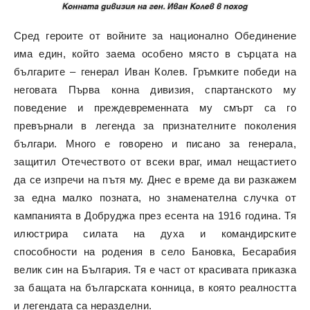
Сред героите от войните за национално Обединение
има един, който заема особено място в сърцата на
българите – генерал Иван Колев. Гръмките победи на
неговата Първа конна дивизия, спартанското му
поведение и преждевременната му смърт са го
превърнали в легенда за признателните поколения
българи. Много е говорено и писано за генерала,
защитил Отечеството от всеки враг, имал нещастието
да се изпречи на пътя му. Днес е време да ви разкажем
за една малко позната, но знаменателна случка от
кампанията в Добруджа през есента на 1916 година. Тя
илюстрира силата на духа и командирските
способности на родения в село Бановка, Бесарабия
велик син на България. Тя е част от красивата приказка
за бащата на българската конница, в която реалността
и легендата са неразделни.