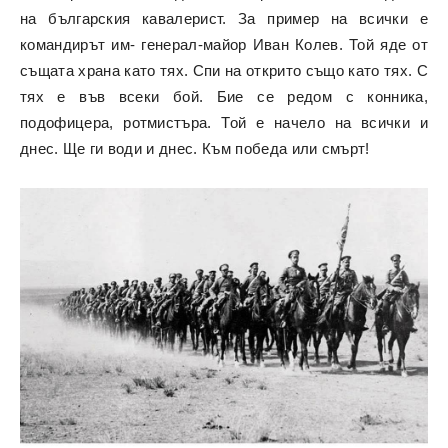
на българския кавалерист. За пример на всички е
командирът им- генерал-майор Иван Колев. Той яде от
същата храна като тях. Спи на открито също като тях. С
тях е във всеки бой. Бие се редом с конника,
подофицера, ротмистъра. Той е начело на всички и
днес. Ще ги води и днес. Към победа или смърт!