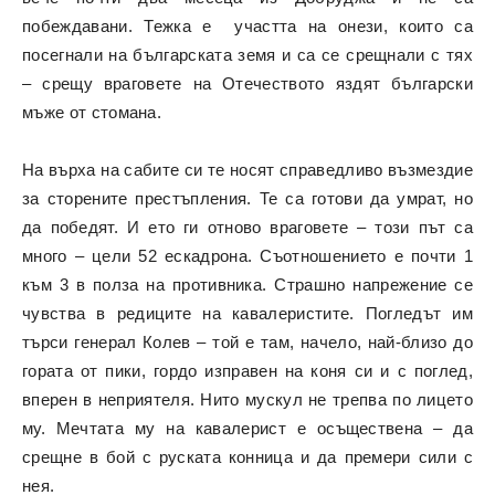
побеждавани. Тежка е участта на онези, които са
посегнали на българската земя и са се срещнали с тях
– срещу враговете на Отечеството яздят български
мъже от стомана.
На върха на сабите си те носят справедливо възмездие
за сторените престъпления. Те са готови да умрат, но
да победят. И ето ги отново враговете – този път са
много – цели 52 ескадрона. Съотношението е почти 1
към 3 в полза на противника. Страшно напрежение се
чувства в редиците на кавалеристите. Погледът им
търси генерал Колев – той е там, начело, най-близо до
гората от пики, гордо изправен на коня си и с поглед,
вперен в неприятеля. Нито мускул не трепва по лицето
му. Мечтата му на кавалерист е осъществена – да
срещне в бой с руската конница и да премери сили с
нея.