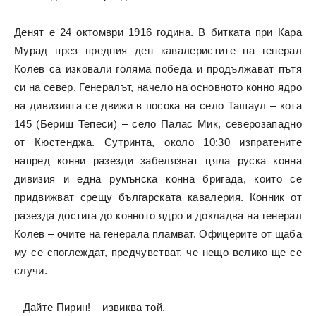
Денят е 24 октомври 1916 година. В битката при Кара
Мурад през предния ден кавалеристите на генерал
Колев са изковали голяма победа и продължават пътя
си на север. Генералът, начело на основното конно ядро
на дивизията се движи в посока на село Ташаул – кота
145 (Бериш Тепеси) – село Палас Мик, северозападно
от Кюстенджа. Сутринта, около 10:30 изпратените
напред конни разезди забелязват цяла руска конна
дивизия и една румънска конна бригада, които се
придвижват срещу българската кавалерия. Конник от
разезда достига до конното ядро и докладва на генерал
Колев – очите на генерала пламват. Офицерите от щаба
му се споглеждат, предчувстват, че нещо велико ще се
случи.
– Дайте Пирин! – извиква той.