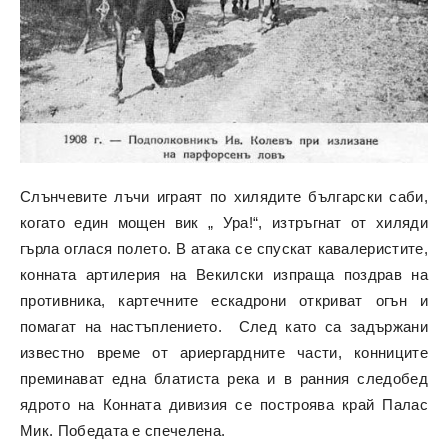
Слънчевите лъчи играят по хилядите български саби,
когато един мощен вик „ Ура!“, изтръгнат от хиляди
гърла оглася полето. В атака се спускат кавалеристите,
конната артилерия на Векилски изпраща поздрав на
противника, картечните ескадрони откриват огън и
помагат на настъплението. След като са задържани
известно време от ариергардните части, конниците
преминават една блатиста река и в ранния следобед
ядрото на Конната дивизия се построява край Палас
Мик. Победата е спечелена.