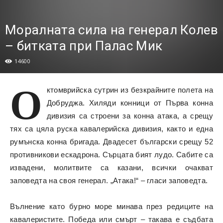
Моралната сила на генерал Колев
– битката при Палас Мик
14600
О
ктомврийска сутрин из безкрайните полета на
Добруджа. Хиляди конници от Първа конна
дивизия са строени за конна атака, а срещу
тях са цяла руска кавалерийска дивизия, както и една
румънска конна бригада. Двадесет български срещу 52
противникови ескадрона. Сърцата бият лудо. Сабите са
извадени, молитвите са казани, всички очакват
заповедта на своя генерал. „Атака!“ – гласи заповедта.
Вълнение като бурно море минава през редиците на
кавалеристите. Победа или смърт – такава е съдбата