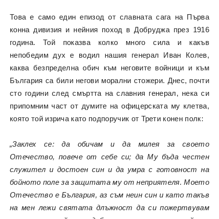
Това е само един епизод от славната сага на Първа
конна дивизия и нейния поход в Добруджа през 1916
година. Той показва колко много сила и какъв
непобедим дух е водил нашия генерал Иван Колев,
каква безпределна обич към неговите войници и към
България са били негови морални стожери. Днес, почти
сто години след смъртта на славния генерал, нека си
припомним част от думите на офицерската му клетва,
която той изрича като подпоручик от Трети конен полк:
„Заклех се: да обичам и да милея за своето
Отечество, повече от себе си; да Му бъда честен
служител и достоен син и да умра с готовност на
бойното поле за защитата му от неприятеля. Моето
Отечество е България, аз съм неин син и като такъв
на мен лежи святата длъжност да си пожертвувам