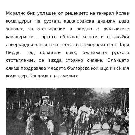
Морално бит, уплашен от решението на генерал Колев
командирът на руската кавалерийска дивизия дава
заповед за отстъпление и заедно с румънските
кавалеристи… просто обръщат конете и оставяйки
ариергардни части се оттеглят на север към село Тари
Верде. Над облаците прах, белязващи руското
отстъпление, се вижда странно сияние. Слънцето
сякаш поздравява младата българска конница и нейния
командир. Бог помага на смелите.