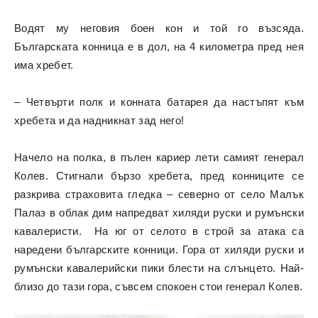
Водят му неговия боен кон и той го възсяда.
Българската конница е в дол, на 4 километра пред нея
има хребет.
– Четвърти полк и конната батарея да настъпят към
хребета и да надникнат зад него!
Начело на полка, в пълен кариер лети самият генерал
Колев. Стигнали бързо хребета, пред конниците се
разкрива страховита гледка – северно от село Малък
Палаз в облак дим напредват хиляди руски и румънски
кавалеристи. На юг от селото в строй за атака са
наредени българските конници. Гора от хиляди руски и
румънски кавалерийски пики блести на слънцето. Най-
близо до тази гора, съвсем спокоен стои генерал Колев.