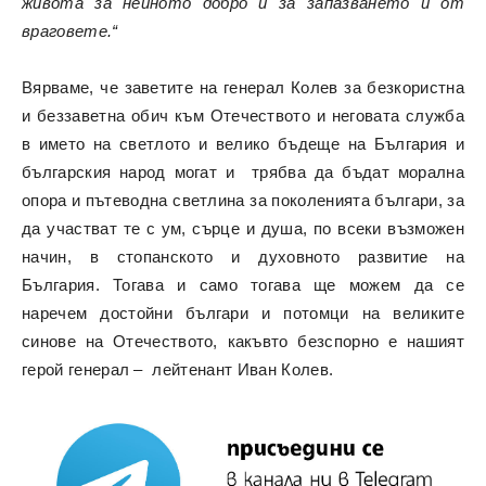
живота за нейното добро и за запазването й от
враговете.“
Вярваме, че заветите на генерал Колев за безкористна
и беззаветна обич към Отечеството и неговата служба
в името на светлото и велико бъдеще на България и
българския народ могат и трябва да бъдат морална
опора и пътеводна светлина за поколенията българи, за
да участват те с ум, сърце и душа, по всеки възможен
начин, в стопанското и духовното развитие на
България. Тогава и само тогава ще можем да се
наречем достойни българи и потомци на великите
синове на Отечеството, какъвто безспорно е нашият
герой генерал – лейтенант Иван Колев.