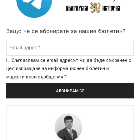
Защо не се абонирате за нашия бюлетин?
Съгласявам се email адресът ми да бъде съхранен с
цел изпращане на информационен бюлетин и
*
маркетингови съобщения