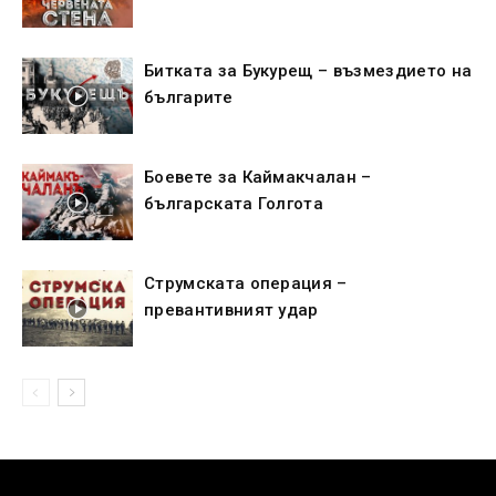
Битката за Букурещ – възмездието на
българите
Боевете за Каймакчалан –
българската Голгота
Струмската операция –
превантивният удар