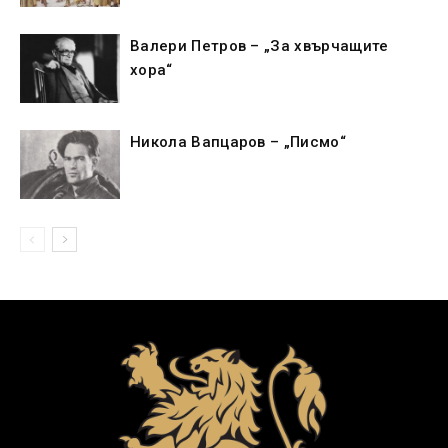
Валери Петров – „За хвърчащите
хора“
Никола Вапцаров – „Писмо“