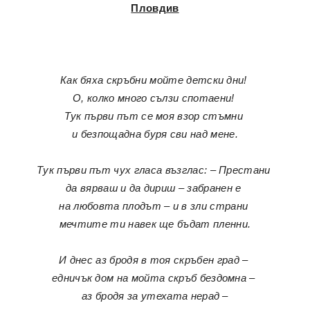
Пловдив
Как бяха скръбни мойте детски дни!
О, колко много сълзи спотаени!
Тук първи път се моя взор стъмни
и безпощадна буря сви над мене.
Тук първи път чух гласа възглас: – Престани
да вярваш и да дириш – забранен е
на любовта плодът – и в зли страни
мечтите ти навек ще бъдат пленни.
И днес аз бродя в тоя скръбен град –
едничък дом на мойта скръб бездомна –
аз бродя за утехата нерад –