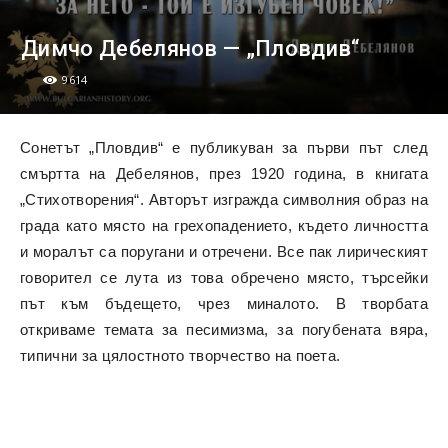
Димчо Дебелянов — „Пловдив“
9614
Сонетът „Пловдив“ е публикуван за първи път след
смъртта на Дебелянов, през 1920 година, в книгата
„Стихотворения“. Авторът изгражда символния образ на
града като място на грехопадението, където личността
и моралът са поругани и отречени. Все пак лирическият
говорител се лута из това обречено място, търсейки
път към бъдещето, чрез миналото. В творбата
откриваме темата за песимизма, за погубената вяра,
типични за цялостното творчество на поета.