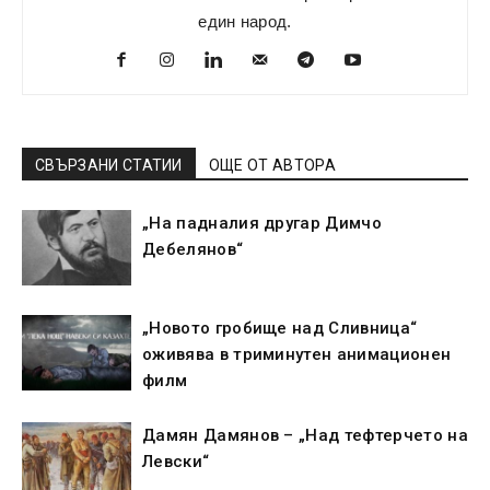
един народ.
СВЪРЗАНИ СТАТИИ
ОЩЕ ОТ АВТОРА
„На падналия другар Димчо
Дебелянов“
„Новото гробище над Сливница“
оживява в триминутен анимационен
филм
Дамян Дамянов – „Над тефтерчето на
Левски“