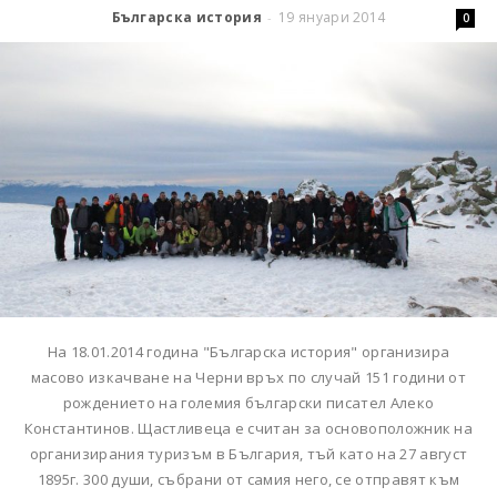
Българска история
19 януари 2014
-
0
На 18.01.2014 година "Българска история" организира
масово изкачване на Черни връх по случай 151 години от
рождението на големия български писател Алеко
Константинов. Щастливеца е считан за основоположник на
организирания туризъм в България, тъй като на 27 август
1895г. 300 души, събрани от самия него, се отправят към