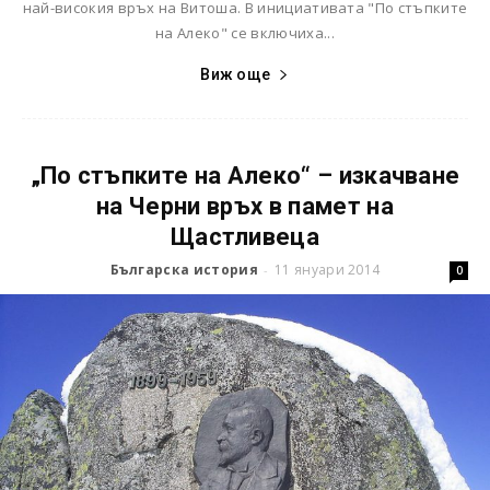
най-високия връх на Витоша. В инициативата "По стъпките
на Алеко" се включиха...
Виж още
„По стъпките на Алеко“ – изкачване
на Черни връх в памет на
Щастливеца
Българска история
11 януари 2014
-
0