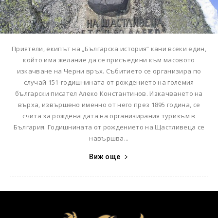
Приятели, екипът на „Българска история“ кани всеки един,
който има желание да се присъедини към масовото
изкачване на Черни връх. Събитието се организира по
случай 151-годишнината от рождението на големия
български писател Алеко Константинов. Изкачването на
върха, извършено именно от него през 1895 година, се
счита за рождена дата на организирания туризъм в
България. Годишнината от рождението на Щастливеца се
навършва...
Виж още