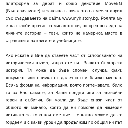
платформа за дебат и общо действие MoveBG
(България може) и започна в началото на месец април
със създаването на сайта
www.myhistory.bg
. Ролята му
е да сглоби прочит на миналото ни, но през погледа на
личните истории – тези, които не намериха място в
страниците на книгите и учебниците.
Ако искате и Вие да станете част от сглобяването на
историческия пъзел, изпратете ни Вашата българска
история. Тя може да бъде спомен, случка, факт,
документ или снимка от далечното и близко минало.
Всяка форма на информация, която притежавате, било
то за Вас самите, за Ваши предци или за незнайни
герои и събития, би могла да бъде онази част от
общото ни минало, която да ни помогне да намерим
истината за това кои сме ние – с какво можем да се
гордеем и с какви уроци да продължим по общия ни път