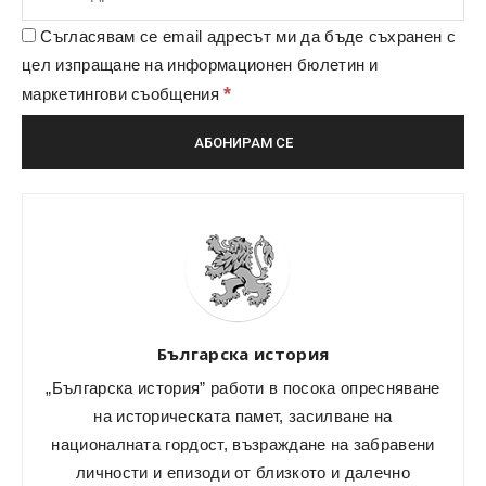
Съгласявам се email адресът ми да бъде съхранен с
цел изпращане на информационен бюлетин и
*
маркетингови съобщения
Българска история
„Българска история” работи в посока опресняване
на историческата памет, засилване на
националната гордост, възраждане на забравени
личности и епизоди от близкото и далечно