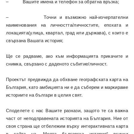
– Вашите имена и телефон за обратна връзка;
– Точни и възможно най-изчерпателни
наименования на личността/личностите, епохата и
локацията(улица, квартал, град или държава), с които е
свързана Вашата история;
Ще се радваме, ако към информацията прикачите и
снимка, свързано с даденото събитие/личност.
Проектът предвижда да обхване географската карта на
България, като амбицията ни е да съберем и маркираме
историите на българи в целия свят.
Споделете с нас Вашите разкази, защото те са важна
част от неподправената историята на България. Ние от
своя страна ще отбележим върху интерактивната карта
в сайта на „Моята българска история“ всички