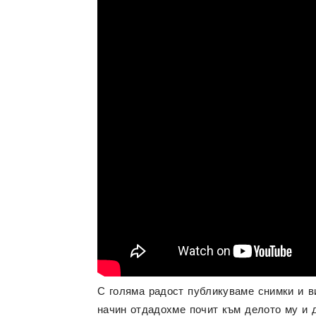
С голяма радост публикуваме снимки и в
начин отдадохме почит към делото му и д