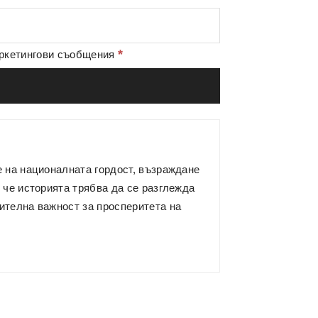
*
аркетингови съобщения
е на националната гордост, възраждане
 че историята трябва да се разглежда
ителна важност за просперитета на