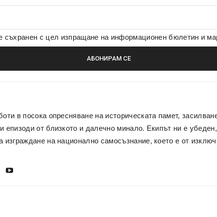
де съхранен с цел изпращане на информационен бюлетин и м
боти в посока опресняване на историческата памет, засилван
и епизоди от близкото и далечно минало. Екипът ни е убеден,
а изграждане на национално самосъзнание, което е от изключ