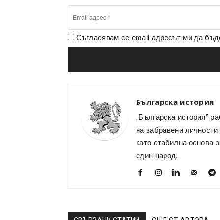
Съгласявам се email адресът ми да бъ
Българска история
„Българска история” ра
на забравени личности 
като стабилна основа з
един народ.
СВЪРЗАНИ СТАТИИ
ОЩЕ ОТ АВТОРА