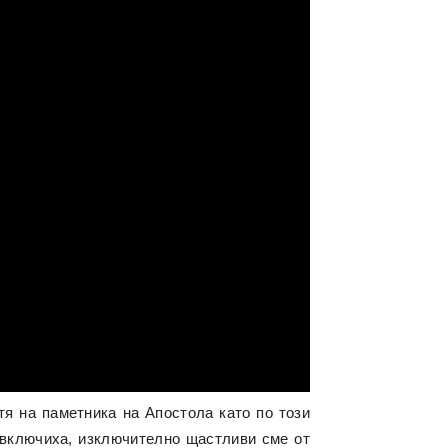
я на паметника на Апостола като по този
е включиха, изключително щастливи сме от