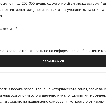
тория от над 200 000 души, сдружение „Българска история“ щ
ст от интернет ежедневието както на учениците, така и на
а.
бюлетин?
де съхранен с цел изпращане на информационен бюлетин и м
боти в посока опресняване на историческата памет, засилван
и епизоди от близкото и далечно минало. Екипът ни е убеден,
а изграждане на национално самосъзнание, което е от изключ