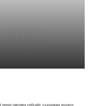
ой представлява уебсайт, съдържащ изцяло