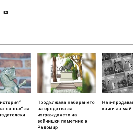
 история“
Продължава набирането
Най-продава
атен лъв“ за
на средства за
книги за май
издателски
изграждането на
войнишки паметник в
Радомир