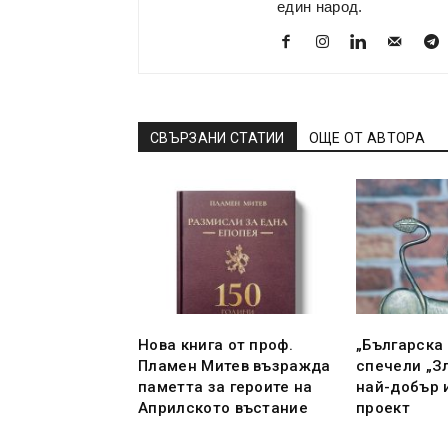
един народ.
СВЪРЗАНИ СТАТИИ
ОЩЕ ОТ АВТОРА
Нова книга от проф.
„Българска
Пламен Митев възражда
спечели „Зл
паметта за героите на
най-добър 
Априлското въстание
проект