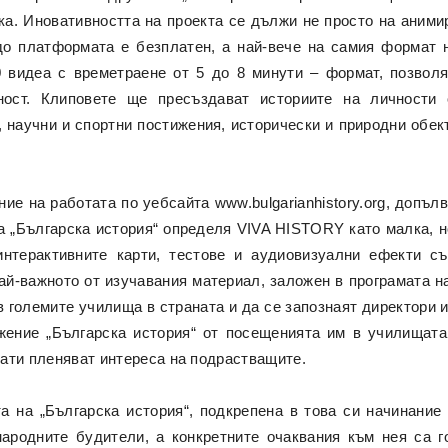
а. Иновативността на проекта се дължи не просто на аними
до платформата е безплатен, а най-вече на самия формат 
 видеа с времетраене от 5 до 8 минути – формат, позвол
ност. Клиповете ще пресъздават историите на личности
 научни и спортни постижения, исторически и природни обек
ние на работата по уебсайта www.bulgarianhistory.org, допъ
а „Българска история“ определя VIVA HISTORY като малка, 
интерактивните карти, тестове и аудиовизуални ефекти с
ай-важното от изучавания материал, заложен в програмата н
в големите училища в страната и да се запознаят директори и
жение „Българска история“ от посещенията им в училищат
ати пленяват интереса на подрастващите.
а на „Българска история“, подкрепена в това си начинани
ародните будители, а конкретните очаквания към нея са г