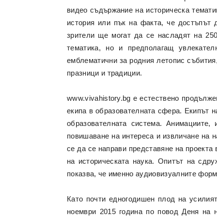
видео съдържание на историческа тематик
история или пък на факта, че достъпът 
зрители ще могат да се насладят на 250
тематика, но и предполагащ увлекател
емблематични за родния летопис събития,
празници и традиции.
www.vivahistory.bg е естествено продълже
екипа в образователната сфера. Екипът н
образователната система. Анимациите, 
повишаване на интереса и извличане на н
се да се направи представяне на проекта 
на историческата наука. Опитът на сдру
показва, че именно аудиовизуалните форм
Като почти едногодишен плод на усилият
ноември 2015 година по повод Деня на н