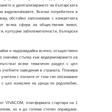
рането и дигитализирането на българската
на видеоклиповете. Всички потребители и
яващ обстойно запознаване с конкретната
 от всяка сфера на обществения живот,
ти, културни забележителности, български
лвайки и надграждайки всичко, осъществено
но значима стъпка към модернизирането на
ъпътстват всеки тематичен раздел с цел
а учебните заведения в страната. Планира
 учители с ползите от този тип опознаване
а с цел изнасяне на уроци по родолюбие,
е от VIVACOM, платформата стартира на 1
олеми, но и до голяма степен оправдани.