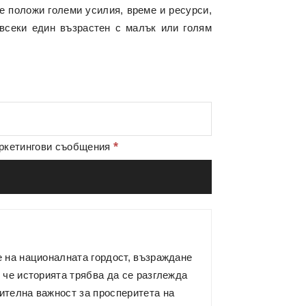
е положи големи усилия, време и ресурси,
 всеки един възрастен с малък или голям
*
аркетингови съобщения
е на националната гордост, възраждане
 че историята трябва да се разглежда
ителна важност за просперитета на