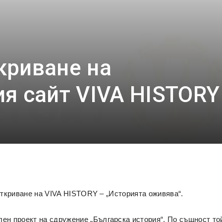
криване на
я сайт VIVA HISTORY
ткриване на VIVA HISTORY – „Историята оживява“.
ен проект на сдружение „Българска история“. По същност т