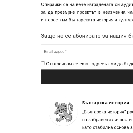
Опирайки се на вече изградената си ауди
за да превърне проектът в неизменна ча
интерес към българската история и култур
Защо не се абонирате за нашия 
Съгласявам се email адресът ми да бъ
Българска история
„Българска история” ра
на забравени личности 
като стабилна основа з