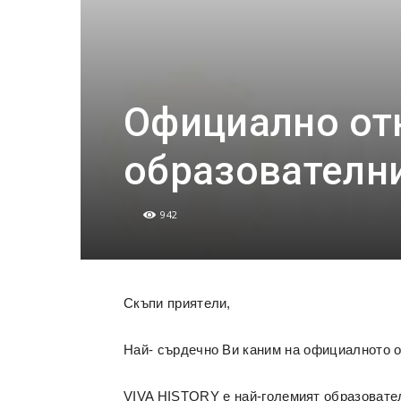
Официално от
образователни
942
Скъпи приятели,
Най- сърдечно Ви каним на официалното о
VIVA HISTORY е най-големият образовател