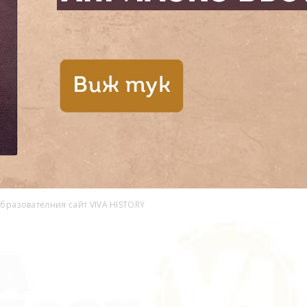
бразователния сайт VIVA HISTORY