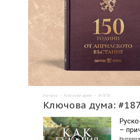
Начало
Ключови думи
#1878
Ключова дума: #18
Руско
– при
Българска