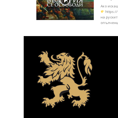
Ако иска
https:/
на руски
опълченц