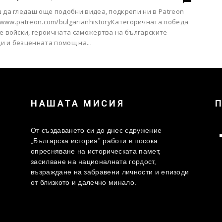
ш да гледаш още подобни видеа, подкрепи ни в Patreon
/www.patreon.com/bulgarianhistoryКатегоричната победа
те войски, героичната саможертва на българските
и и безценната помощ на...
НАШАТА МИСИЯ
От създаването си до днес сдружение
„Българска история” работи в посока
опресняване на историческата памет,
засилване на националната гордост,
възраждане на забравени личности и епизоди
от близкото и далечно минало.