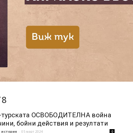
78
-турската ОСВОБОДИТЕЛНА война
чини, бойни действия и резултати
 история
-
05 март 2024
0