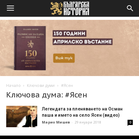
Начало
Ключови думи
#Ясен
Ключова дума: #Ясен
Легендата за пленяването на Осман
паша и името на село Ясен (видео)
Марио Мишев
-
29 януари 2018
0