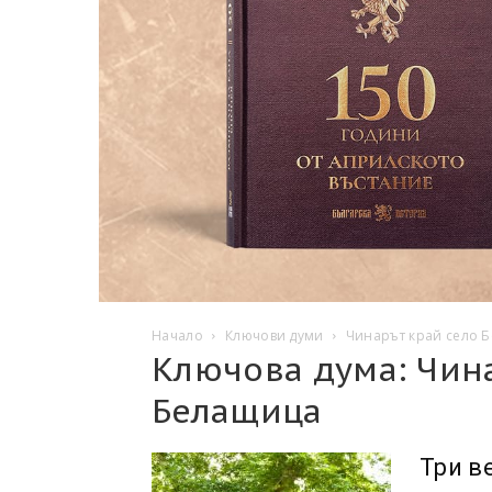
Начало
Ключови думи
Чинарът край село 
Ключова дума: Чин
Белащица
Три в