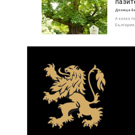
пазит
Деница Б
А колко 
България