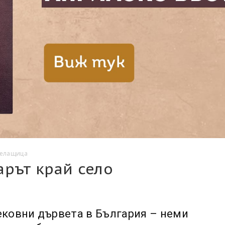
Белащица
арът край село
ековни дървета в България – неми