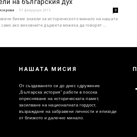
ели на българския дух
исерова
-
07 февруари 2015
0
повече бихме знаели за историческото минало на нашата
, само ако вековните дървета можеха да говорят …
НАШАТА МИСИЯ
От създаването си до днес сдружение
„Българска история” работи в посока
опресняване на историческата памет,
засилване на националната гордост,
възраждане на забравени личности и епизоди
от близкото и далечно минало.