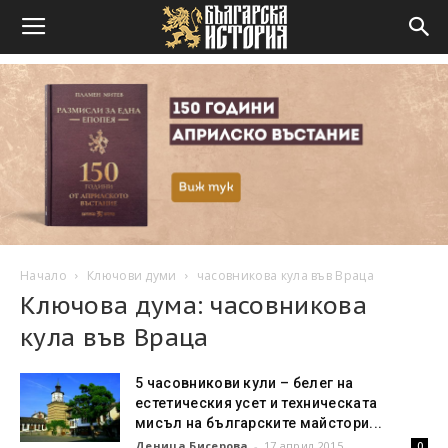
Начало
Ключови думи
часовникова кула във Враца
Ключова дума: часовникова
кула във Враца
5 часовникови кули – белег на
естетическия усет и техническата
мисъл на българските майстори...
Деница Бисерова
-
17 април 2015
0