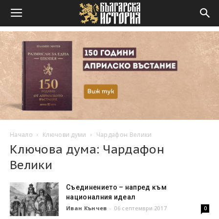
Начало
Ключови думи
Чардафон Велики
Ключова дума: Чардафон
Велики
Съединението – напред към
националния идеал
Иван Кънчев
-
06 септември 2017
0