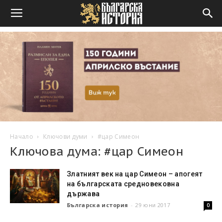
Начало
Ключови думи
#цар Симеон
Ключова дума: #цар Симеон
Златният век на цар Симеон – апогеят
на българската средновековна
държава
Българска история
-
29 юни 2017
0