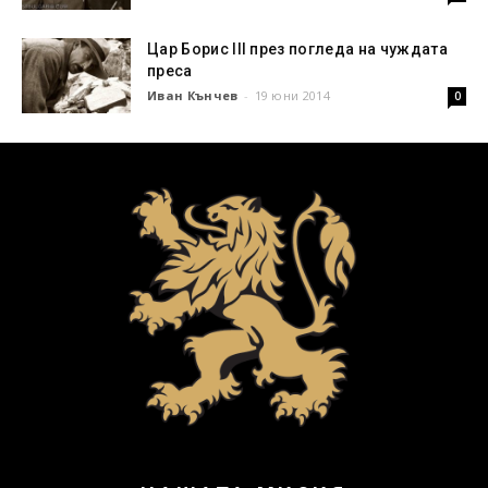
Цар Борис III през погледа на чуждата
преса
Иван Кънчев
-
19 юни 2014
0