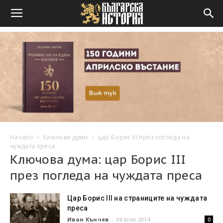
Начало
Ключови думи
цар Борис III през погледа на
чуждата преса
Ключова дума: цар Борис III
през погледа на чуждата преса
Цар Борис III на страниците на чуждата
преса
Иван Кънчев
-
06 юли 2014
0