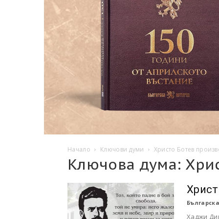
Начало
Ключови думи
Христо Ботев произ
Ключова дума: Хри
Христ
Българска
Хаджи Ди