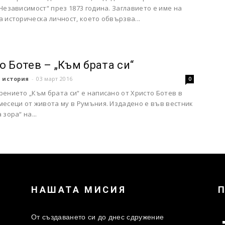
Независимост“ през 1873 година. Заглавието е име на
 историческа личност, което обвързва...
о Ботев – „Към брата си“
 история
-
03 март 2016
0
ението „Към брата си“ е написано от Христо Ботев в
месеци от живота му в Румъния. Издадено е във вестник
 зора“ на...
НАШАТА МИСИЯ
От създаването си до днес сдружение