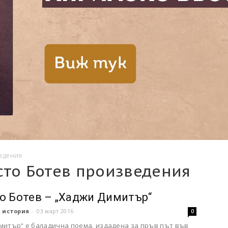
ведения
сто Ботев произведения
о Ботев – „Хаджи Димитър“
 история
-
03 март 2016
0
митър“ е баладична поема, издадена за пръв път във