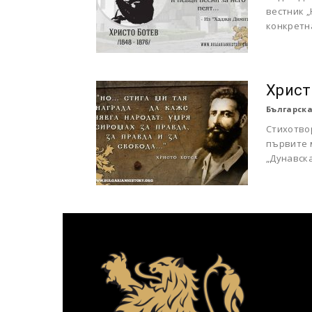
вестник „
конкретна
Христ
Българска
Стихотвор
първите 
„Дунавска