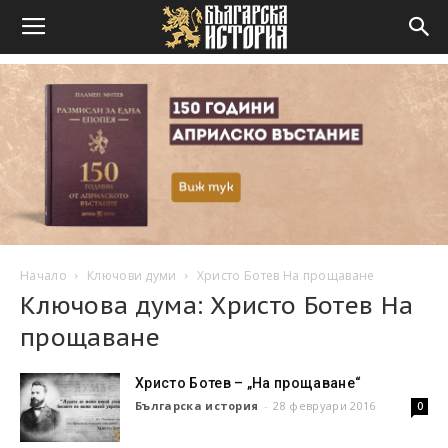
Начало
Ключови думи
Христо Ботев На прощаване
Ключова дума: Христо Ботев На
прощаване
Христо Ботев – „На прощаване“
Българска история
-
28 февруари 2016
0