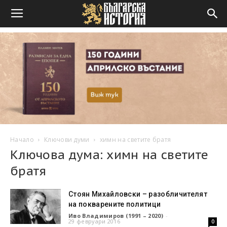
Начало
Ключови думи
химн на светите братя
Ключова дума: химн на светите
братя
Стоян Михайловски – разобличителят
на покварените политици
Иво Владимиров (1991 – 2020)
-
29 февруари 2016
0