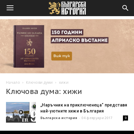
Начало
Ключови думи
хижи
Ключова дума: хижи
„Наръчник на приключенеца“ представя
най-уютните хижи в България
Българска история
-
04 февруари 2017
0