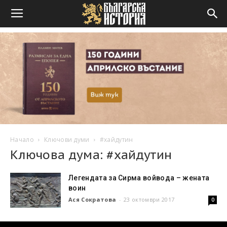
Начало
Ключови думи
#хайдутин
Ключова дума: #хайдутин
Легендата за Сирма войвода – жената
воин
Ася Сократова
-
23 октомври 2017
0