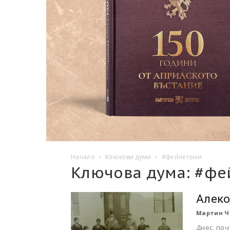
Начало
Ключови думи
#фейлетони
Ключова дума: #фе
Алеко
Мартин Ч
Днес, поч