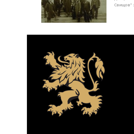
Свищов" з