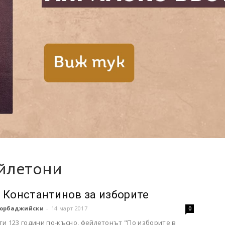
йлетони
 Константинов за изборите
орбаджийски
-
14 март 2017
0
ти 123 години по-късно, фейлетонът "По изборите в