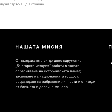
вучи стряскащо актуално...
НАШАТА МИСИЯ
От създаването си до днес сдружение
„Българска история” работи в посока
опресняване на историческата памет,
засилване на националната гордост,
възраждане на забравени личности и епизоди
от близкото и далечно минало.