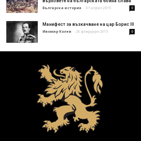
върховете на българската бойна слава
Българска история
-
01 април 2015
0
Манифест за възкачване на цар Борис III
Ивомир Колев
-
26 февруари 2015
0