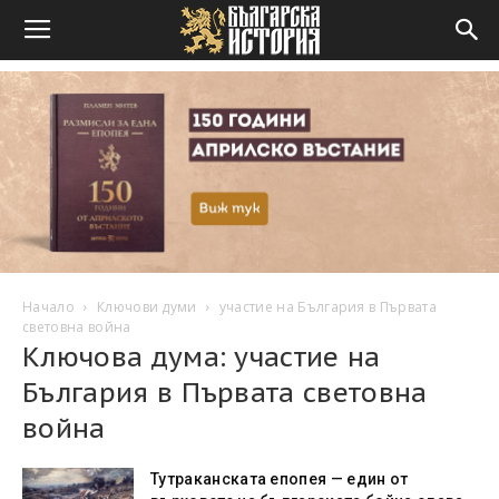
Начало
Ключови думи
участие на България в Първата
световна война
Ключова дума: участие на
България в Първата световна
война
Тутраканската епопея — един от