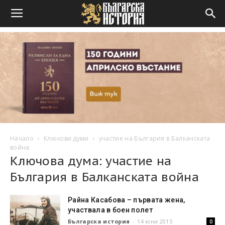
Начало
Ключови думи
участие на България в Балканската
война
Ключова дума: участие на
България в Балканската война
Райна Касабова – първата жена,
участвала в боен полет
Българска история
-
14 юни 2015
0