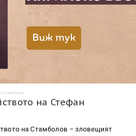
ан Стамболов
йството на Стефан
твото на Стамболов – зловещият