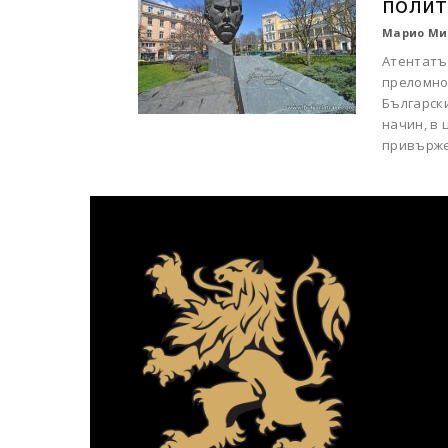
полит
Марио Ми
Атентатъ
преломно
Българск
начин, в 
привърже