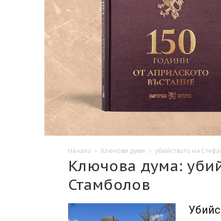
Начало
Ключови думи
убийството на Стеф
Ключова дума: уби
Стамболов
Убийс