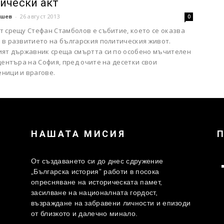
ически акт
шев
-
26 август 2013
0
т срещу Стефан Стамболов е събитие, което се оказва
 в развитието на българския политическия живот.
ият държавник среща смъртта си по особено мъчителен
центъра на София, пред очите на десетки свои
ници и врагове.
НАШАТА МИСИЯ
От създаването си до днес сдружение
„Българска история” работи в посока
опресняване на историческата памет,
засилване на националната гордост,
възраждане на забравени личности и епизоди
от близкото и далечно минало.