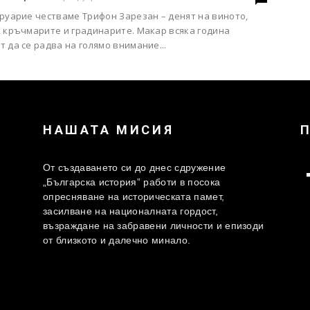
руарие честваме Трифон Зарезан – денят на виното,
, кръчмарите и градинарите. Макар всяка година
 да се радва на голямо внимание...
НАШАТА МИСИЯ
От създаването си до днес сдружение
„Българска история” работи в посока
опресняване на историческата памет,
засилване на националната гордост,
възраждане на забравени личности и епизоди
от близкото и далечно минало.