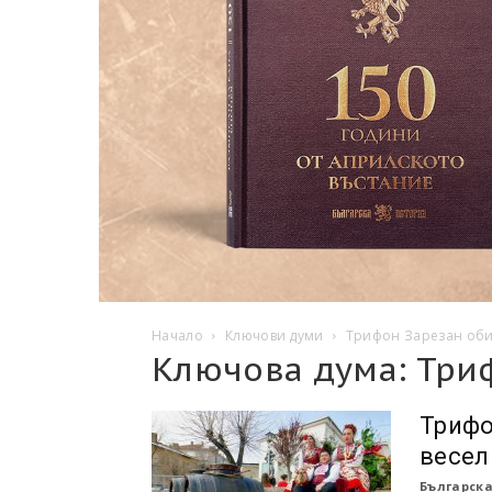
Начало
Ключови думи
Трифон Зарезан об
Ключова дума: Три
Трифо
весел
Българска