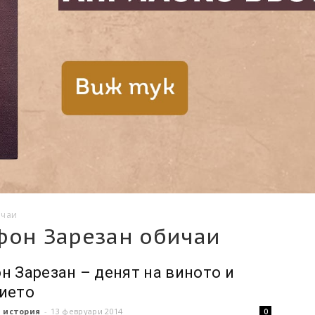
ичаи
фон Зарезан обичаи
н Зарезан – денят на виното и
ието
 история
-
13 февруари 2014
0