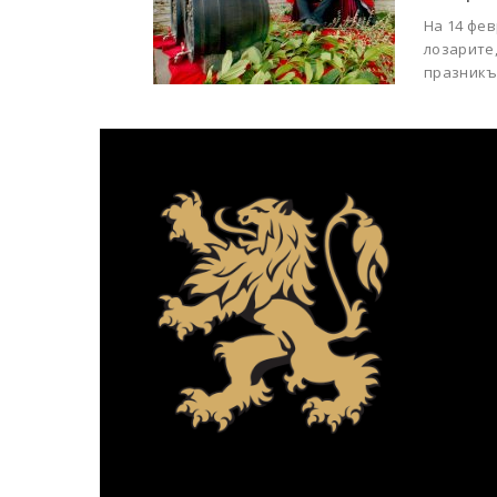
На 14 фев
лозарите
празникът