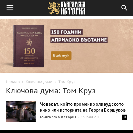
Начало
Ключови думи
Том Круз
Ключова дума: Том Круз
Човекът, който промени холивудското
кино или историята на Георги Боршуков
Българска история
-
15 юли 2013
0