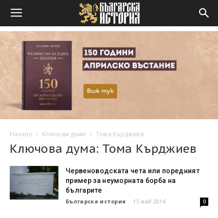
Начало
Ключови думи
Тома Кърджиев
Ключова дума: Тома Кърджиев
Червеноводската чета или поредният
пример за неуморната борба на
българите
Българска история
-
15 май 2014
0