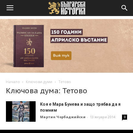
Начало
Ключови думи
Тетово
Ключова дума: Тетово
Коя е Мара Бунева и защо трябва да я
помним
Мартин Чорбаджийски
-
13 януари 2014
0